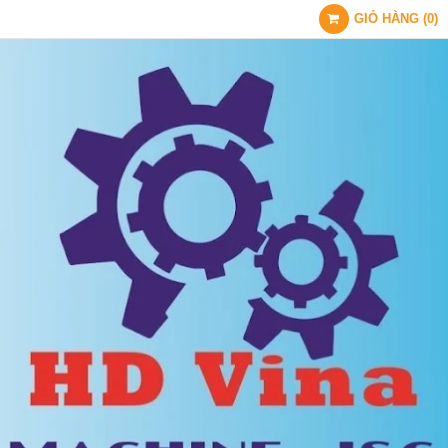
GIỎ HÀNG
(
0
)