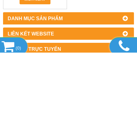
TIỆN, LATO.
DANH MỤC SẢN PHẨM
LIÊN KẾT WEBSITE
(
0
)
HỖ TRỢ TRỰC TUYẾN
KẾT NỐI VỚI CHÚNG TÔI
THỐNG KÊ TRUY CẬP
CÔNG TY CỔ PHẦN MÁY VÀ THIẾT BỊ HD VIỆT NAM
Địa chỉ: số 71 Hàng Buồm, Phường Hàng Buồm, Quận Hoàn Ki
Mr Hùng: 0986.012.168 (Alo & Zalo)
Email:
info@hdvietnamjsc.com.vn
Website:www.thietbicokhihd.com.vn/ www.hdvietnamjsc.com.v