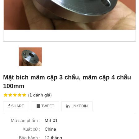
Mặt bích mâm cặp 3 chấu, mâm cặp 4 chấu
100mm
(
1
đánh giá
)
SHARE
TWEET
LINKEDIN
Mã sản phẩm :
MB-01
Xuất xứ :
China
Bảo hành :
12 tháng