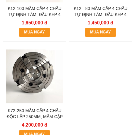
K12-100 MÂM CẶP 4 CHẤU
K12 - 80 MÂM CẶP 4 CHẤU
TỰ ĐỊNH TÂM, ĐẦU KẸP 4
TỰ ĐỊNH TÂM, ĐẦU KẸP 4
CHẤU, MÂM CẶP 4 CHẤU
CHẤU, MÂM CẶP 4 CHẤU
1,650,000 đ
1,450,000 đ
MÁY TIỆN, ĐẦU KẸP MÁY
MÁY TIỆN, ĐẦU KẸP MÁY
TIỆN 1 TẤC, LATO MÁY
MUA NGAY
TIỆN 0,8 TẤC, LATO MÁY
MUA NGAY
TIỆN, MÂM
TIỆN.
K72-250 MÂM CẶP 4 CHẤU
ĐỘC LẬP 250MM, MÂM CẶP
4 CHẤU LỆCH TÂM, ĐẦU
4,200,000 đ
KẸP 4 CHẤU 2 TẤC RƯỠI,
MÂM CẶP 4 CHẤU MÁY
MUA NGAY