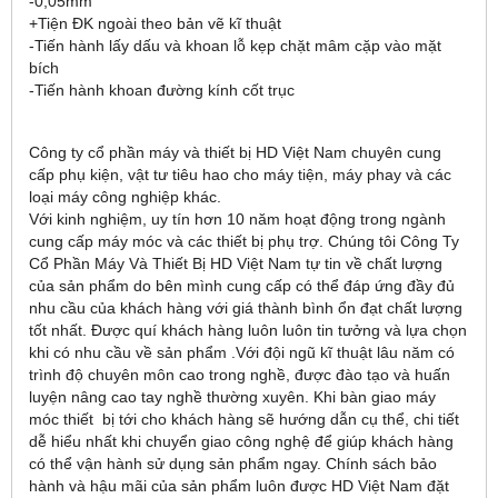
-0,05mm
+Tiện ĐK ngoài theo bản vẽ kĩ thuật
-Tiến hành lấy dấu và khoan lỗ kẹp chặt mâm cặp vào mặt
bích
-Tiến hành khoan đường kính cốt trục
Công ty cổ phần máy và thiết bị HD Việt Nam chuyên cung
cấp phụ kiện, vật tư tiêu hao cho máy tiện, máy phay và các
loại máy công nghiệp khác.
Với kinh nghiệm, uy tín hơn 10 năm hoạt động trong ngành
cung cấp máy móc và các thiết bị phụ trợ. Chúng tôi Công Ty
Cổ Phần Máy Và Thiết Bị HD Việt Nam tự tin về chất lượng
của sản phẩm do bên mình cung cấp có thể đáp ứng đầy đủ
nhu cầu của khách hàng với giá thành bình ổn đạt chất lượng
tốt nhất. Được quí khách hàng luôn luôn tin tưởng và lựa chọn
khi có nhu cầu về sản phẩm .Với đội ngũ kĩ thuật lâu năm có
trình độ chuyên môn cao trong nghề, được đào tạo và huấn
luyện nâng cao tay nghề thường xuyên. Khi bàn giao máy
móc thiết bị tới cho khách hàng sẽ hướng dẫn cụ thể, chi tiết
dễ hiểu nhất khi chuyển giao công nghệ để giúp khách hàng
có thể vận hành sử dụng sản phẩm ngay. Chính sách bảo
hành và hậu mãi của sản phẩm luôn được HD Việt Nam đặt