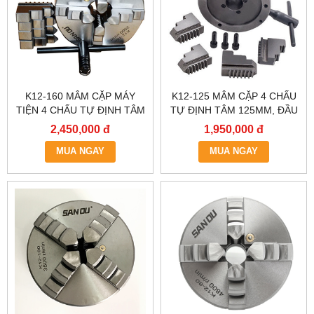
K12-160 MÂM CẶP MÁY
K12-125 MÂM CẶP 4 CHẤU
TIỆN 4 CHẤU TỰ ĐỊNH TÂM
TỰ ĐỊNH TÂM 125MM, ĐẦU
160MM, ĐẦU KẸP MÁY TIỆN
KẸP MÁY TIỆN 4 CHẤU 1
2,450,000 đ
1,950,000 đ
4 CHẤU 1 TẤC 6, LATO MÁY
TẤC 25, LATO MÁY TIỆN 4
TIỆN 4 CHẤU, MÂM CẶP TỰ
MUA NGAY
CHẤU, MÂM CẶP 4 CHẤU
MUA NGAY
TÂM