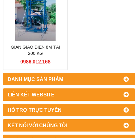
GIÀN GIÁO ĐIỆN 8M TẢI
200 KG
0986.012.168
DANH MỤC SẢN PHẨM
LIÊN KẾT WEBSITE
HỖ TRỢ TRỰC TUYẾN
KẾT NỐI VỚI CHÚNG TÔI