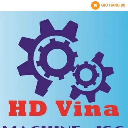
GIỎ HÀNG
(
0
)