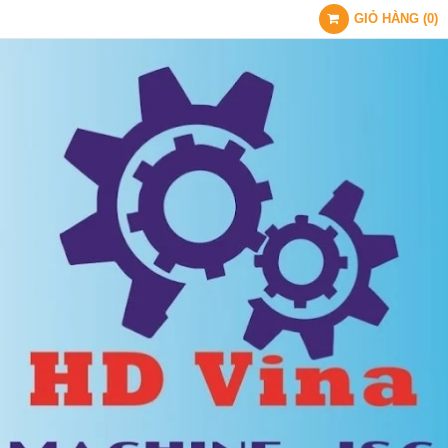
GIỎ HÀNG
(
0
)