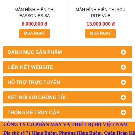
MÀN HÌNH HIỂN THỊ
MÀN HÌNH HIỂN THỊ ACU
EASSON ES-8A
RITE VUE
8,000,000 đ
13,000,000 đ
MUA NGAY
MUA NGAY
DANH MỤC SẢN PHẨM
LIÊN KẾT WEBSITE
HỖ TRỢ TRỰC TUYẾN
KẾT NỐI VỚI CHÚNG TÔI
THỐNG KÊ TRUY CẬP
CÔNG TY CỔ PHẦN MÁY VÀ THIẾT BỊ HD VIỆT NAM
Địa chỉ: số 71 Hàng Buồm, Phường Hàng Buồm, Quận Hoàn Ki