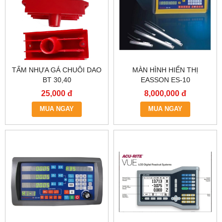
TẤM NHỰA GÁ CHUÔI DAO
MÀN HÌNH HIỂN THỊ
BT 30,40
EASSON ES-10
25,000 đ
8,000,000 đ
MUA NGAY
MUA NGAY