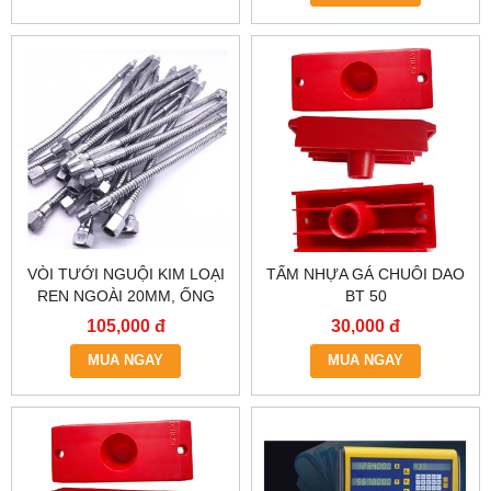
VÒI TƯỚI NGUỘI KIM LOẠI
TẤM NHỰA GÁ CHUÔI DAO
REN NGOÀI 20MM, ỐNG
BT 50
TƯỚI NƯỚC LÀM MÁT 1/2
105,000 đ
30,000 đ
INCH, VÒI PHUN DUNG
DỊCH TRƠN NGUỘI, MÁY
MUA NGAY
MUA NGAY
TIỆN, PHAY.