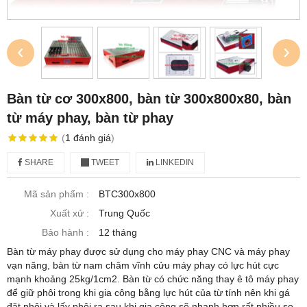
‹
›
Bàn từ cơ 300x800, bàn từ 300x800x80, bàn
từ máy phay, bàn từ phay
(
1
đánh giá
)
SHARE
TWEET
LINKEDIN
Mã sản phẩm :
BTC300x800
Xuất xứ :
Trung Quốc
Bảo hành :
12 tháng
Bàn từ máy phay được sử dụng cho máy phay CNC và máy phay
vạn năng, bàn từ nam châm vĩnh cửu máy phay có lực hút cực
mạnh khoảng 25kg/1cm2. Bàn từ có chức năng thay ê tô máy phay
để giữ phôi trong khi gia công bằng lực hút của từ tính nên khi gá
đặt phôi và lấy phôi ra sau khi gia công sẽ nhanh hơn rất nhiều so