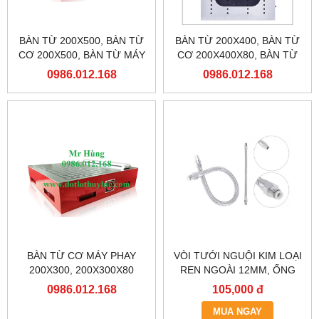
BÀN TỪ 200X500, BÀN TỪ
BÀN TỪ 200X400, BÀN TỪ
CƠ 200X500, BÀN TỪ MÁY
CƠ 200X400X80, BÀN TỪ
PHAY
MÁY PHAY
0986.012.168
0986.012.168
BÀN TỪ CƠ MÁY PHAY
VÒI TƯỚI NGUỘI KIM LOẠI
200X300, 200X300X80
REN NGOÀI 12MM, ỐNG
PHUN NƯỚC LÀM MÁT
0986.012.168
105,000 đ
BẰNG KIM LOẠI REN NGOÀI
MUA NGAY
1/4 INCH