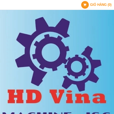
GIỎ HÀNG
(
0
)