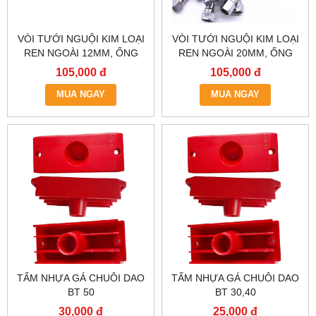
VÒI TƯỚI NGUỘI KIM LOẠI
VÒI TƯỚI NGUỘI KIM LOẠI
REN NGOÀI 12MM, ỐNG
REN NGOÀI 20MM, ỐNG
PHUN NƯỚC LÀM MÁT
TƯỚI NƯỚC LÀM MÁT 1/2
105,000 đ
105,000 đ
BẰNG KIM LOẠI REN NGOÀI
INCH, VÒI PHUN DUNG
MUA NGAY
1/4 INCH
DỊCH TRƠN NGUỘI, MÁY
MUA NGAY
TIỆN, PHAY.
TẤM NHỰA GÁ CHUÔI DAO
TẤM NHỰA GÁ CHUÔI DAO
BT 50
BT 30,40
30,000 đ
25,000 đ