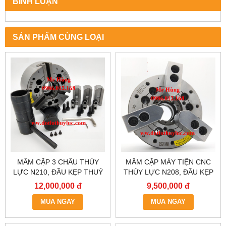
BÌNH LUẬN
SẢN PHẨM CÙNG LOẠI
MÂM CẶP 3 CHẤU THỦY
MÂM CẶP MÁY TIỆN CNC
LỰC N210, ĐẦU KẸP THUỶ
THỦY LỰC N208, ĐẦU KẸP
LỰC MÁY TIỆN, LATO THUỶ
THUỶ LỰC MÁY TIỆN, LATO
12,000,000 đ
9,500,000 đ
LỰC, MÂM CẶP 3 CHẤU
THUỶ LỰC, MÂM CẶP 3
THỦY LỰC
MUA NGAY
CHẤU THỦY LỰC
MUA NGAY