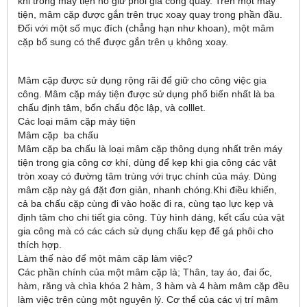
khi trong máy tiện nó giữ phôi gia công quay. Trên một máy
tiện, mâm cặp được gắn trên trục xoay quay trong phần đầu.
Đối với một số mục đích (chẳng hạn như khoan), một mâm
cặp bổ sung có thể được gắn trên ụ không xoay.
Mâm cặp được sử dụng rộng rãi để giữ cho công việc gia
công. Mâm cặp máy tiện được sử dụng phổ biến nhất là ba
chấu định tâm, bốn chấu độc lập, và colllet.
Các loại mâm cặp máy tiện
Mâm cặp ba chấu
Mâm cặp ba chấu là loại mâm cặp thông dụng nhất trên máy
tiện trong gia công cơ khí, dùng để kẹp khi gia công các vật
tròn xoay có đường tâm trùng với trục chính của máy. Dùng
mâm cặp này gá đặt đơn giản, nhanh chóng.Khi điều khiển,
cả ba chấu cặp cùng đi vào hoặc đi ra, cùng tạo lực kẹp và
định tâm cho chi tiết gia công. Tùy hình dáng, kết cấu của vật
gia công mà có các cách sử dụng chấu kẹp để gá phôi cho
thích hợp.
Làm thế nào để một mâm cặp làm việc?
Các phần chính của một mâm cặp là; Thân, tay áo, đai ốc,
hàm, răng và chìa khóa 2 hàm, 3 hàm và 4 hàm mâm cặp đều
làm việc trên cùng một nguyên lý. Cơ thể của các vị trí mâm