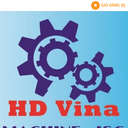
GIỎ HÀNG
(
0
)