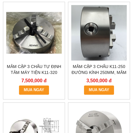
MÂM CẶP 3 CHẤU TỰ ĐỊNH
MÂM CẶP 3 CHẤU K11-250
TÂM MÁY TIỆN K11-320
ĐƯỜNG KÍNH 250MM, MÂM
ĐƯỜNG KÍNH 320MM,MÂM
CẶP TỰ ĐỊNH TÂM, ĐẦU
7,500,000 đ
3,500,000 đ
CẶP 3 CHẤU,ĐẦU KẸP 3
KẸP MÁY TIỆN 2 TẤC 5
CHẤU 3 TẤC 2, LATO MÁY
MUA NGAY
MUA NGAY
TIỆN 3 CHẤU