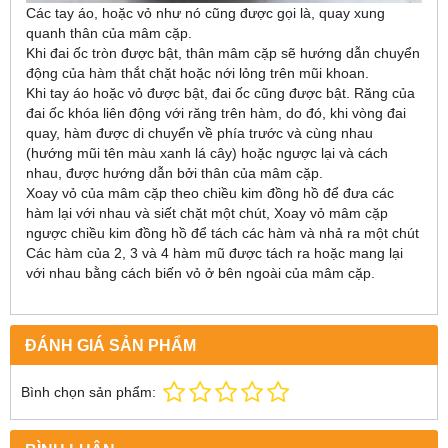
Các tay áo, hoặc vỏ như nó cũng được gọi là, quay xung
quanh thân của mâm cặp.
Khi đai ốc tròn được bật, thân mâm cặp sẽ hướng dẫn chuyển
động của hàm thắt chặt hoặc nới lỏng trên mũi khoan.
Khi tay áo hoặc vỏ được bật, đai ốc cũng được bật. Răng của
đai ốc khóa liên động với răng trên hàm, do đó, khi vòng đai
quay, hàm được di chuyển về phía trước và cùng nhau
(hướng mũi tên màu xanh lá cây) hoặc ngược lại và cách
nhau, được hướng dẫn bởi thân của mâm cặp.
Xoay vỏ của mâm cặp theo chiều kim đồng hồ để đưa các
hàm lại với nhau và siết chặt một chút, Xoay vỏ mâm cặp
ngược chiều kim đồng hồ để tách các hàm và nhả ra một chút
Các hàm của 2, 3 và 4 hàm mũ được tách ra hoặc mang lại
với nhau bằng cách biến vỏ ở bên ngoài của mâm cặp.
ĐÁNH GIÁ SẢN PHẨM
Bình chọn sản phẩm: