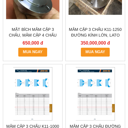
MẶT BÍCH MÂM CẶP 3
MÂM CẶP 3 CHẤU K11-1250
CHẤU, MÂM CẶP 4 CHẤU
ĐƯỜNG KÍNH LỚN, LATO
80MM K11-80, K12-80
MÁY TIỆN 12 TẤC RƯỠI
650,000 đ
350,000,000 đ
MUA NGAY
MUA NGAY
MÂM CẶP 3 CHẤU K11-1000
MÂM CẶP 3 CHẤU ĐƯỜNG