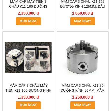
MÂM CẶP MÁY TIỆN 3
MÂM CẶP 3 CHẤU K11-125
CHẤU K11-160 ĐƯỜNG
ĐƯỜNG KÍNH 125MM, ĐẦU
KÍNH 160MM, ĐẦU CHẤU 1
KẸP MÁY TIỆN 1 TẤC
2,350,000 đ
1,650,000 đ
TẤC 6, LATO MÁY TIỆN,ĐẦU
25,MÂM CẶP MÁY TIỆN,
KẸP MÁY TIỆN 1 TẤC 6
MUA NGAY
LATO MÁY TIỆN, MÂM CẶP
MUA NGAY
TỰ ĐỊNH TÂM.
MÂM CẶP 3 CHẤU MÁY
MÂM CẶP 3 CHẤU K11-80
TIỆN K11-100 ĐƯỜNG KÍNH
ĐƯỜNG KÍNH 80MM, MÂM
100MM, LATO MÁY TIỆN,
CẶP TỰ ĐỊNH TÂM, ĐẦU
1,350,000 đ
1,250,000 đ
ĐẦU KẸP MÁY TIỆN 1 TẤC,
KẸP MÂM CẶP 0,8 TẤC.
MÂM CẶP TỰ ĐỊNH TÂM,
MUA NGAY
MUA NGAY
MÂM CẶP.