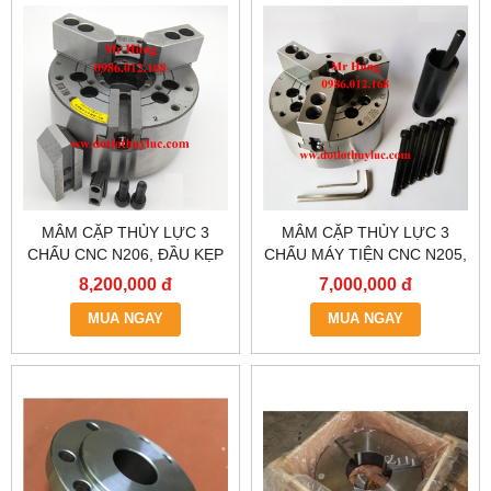
MÂM CẶP THỦY LỰC 3
MÂM CẶP THỦY LỰC 3
CHẤU CNC N206, ĐẦU KẸP
CHẤU MÁY TIỆN CNC N205,
THUỶ LỰC MÁY TIỆN, LATO
ĐẦU KẸP THUỶ LỰC MÁY
8,200,000 đ
7,000,000 đ
THUỶ LỰC, MÂM CẶP 3
TIỆN, LATO THUỶ LỰC MÁY
CHẤU THỦY LỰC, MÂM
MUA NGAY
TIỆN, MÂM CẶP 3 CHẤU
MUA NGAY
THUỶ LỰC.
THỦY LỰC