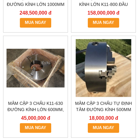
ĐƯỜNG KÍNH LỚN 1000MM
KÍNH LỚN K11-800.ĐẦU
KẸP 8 TẤC
248,500,000 đ
158,000,000 đ
MUA NGAY
MUA NGAY
MÂM CẶP 3 CHẤU K11-630
MÂM CẶP 3 CHẤU TỰ ĐỊNH
ĐƯỜNG KÍNH LỚN 600MM,
TÂM ĐƯỜNG KÍNH 500MM
630MM,ĐẦU KẸP 3 CHẤU 6
K11-500,MÂM CẶP 3 CHẤU
45,000,000 đ
18,000,000 đ
TẤC 3, LATO MÁY TIỆN 3
MÁY TIỆN,ĐẦU KẸP 3 CHẤU
MUA NGAY
CHẤU.
5 TẤC, LATO MÁY TIỆN 3
MUA NGAY
CHẤU