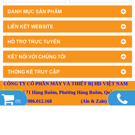
DANH MỤC SẢN PHẨM
LIÊN KẾT WEBSITE
HỖ TRỢ TRỰC TUYẾN
KẾT NỐI VỚI CHÚNG TÔI
THỐNG KÊ TRUY CẬP
CÔNG TY CỔ PHẦN MÁY VÀ THIẾT BỊ HD VIỆT NAM
Địa chỉ: số 71 Hàng Buồm, Phường Hàng Buồm, Quận Hoàn Ki
Mr Hùng: 0986.012.168 (Alo & Zalo)
(
0
)
Email:
info@hdvietnamjsc.com.vn
Website:www.thietbicokhihd.com.vn/ www.hdvietnamjsc.com.v