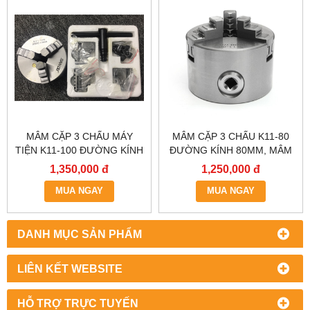
MÂM CẶP 3 CHẤU MÁY
MÂM CẶP 3 CHẤU K11-80
TIỆN K11-100 ĐƯỜNG KÍNH
ĐƯỜNG KÍNH 80MM, MÂM
100MM, LATO MÁY TIỆN,
CẶP TỰ ĐỊNH TÂM, ĐẦU
1,350,000 đ
1,250,000 đ
ĐẦU KẸP MÁY TIỆN 1 TẤC,
KẸP MÂM CẶP 0,8 TẤC.
MÂM CẶP TỰ ĐỊNH TÂM,
MUA NGAY
MUA NGAY
MÂM CẶP.
DANH MỤC SẢN PHẨM
LIÊN KẾT WEBSITE
HỖ TRỢ TRỰC TUYẾN