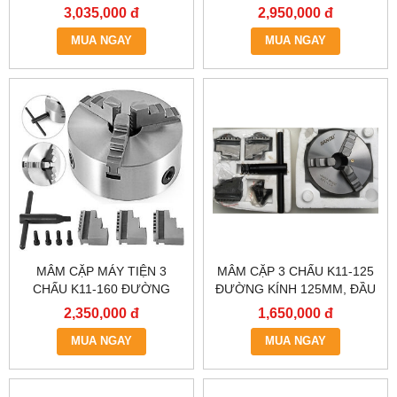
K11-240,MÂM CẶP 3 CHẤU
MÁY TIỆN 2 TẤC, MÂM CẶP
3,035,000 đ
2,950,000 đ
MÁY TIỆN,ĐẦU KẸP 3 CHẤU
MÁY TIỆN, LATO, MÂM CẶP
2 TẤC TƯ, LATO MÁY TIỆN
MUA NGAY
TỰ ĐỊNH TÂM, MÂM CẶP 2
MUA NGAY
TẤC.
MÂM CẶP MÁY TIỆN 3
MÂM CẶP 3 CHẤU K11-125
CHẤU K11-160 ĐƯỜNG
ĐƯỜNG KÍNH 125MM, ĐẦU
KÍNH 160MM, ĐẦU CHẤU 1
KẸP MÁY TIỆN 1 TẤC
2,350,000 đ
1,650,000 đ
TẤC 6, LATO MÁY TIỆN,ĐẦU
25,MÂM CẶP MÁY TIỆN,
KẸP MÁY TIỆN 1 TẤC 6
MUA NGAY
LATO MÁY TIỆN, MÂM CẶP
MUA NGAY
TỰ ĐỊNH TÂM.