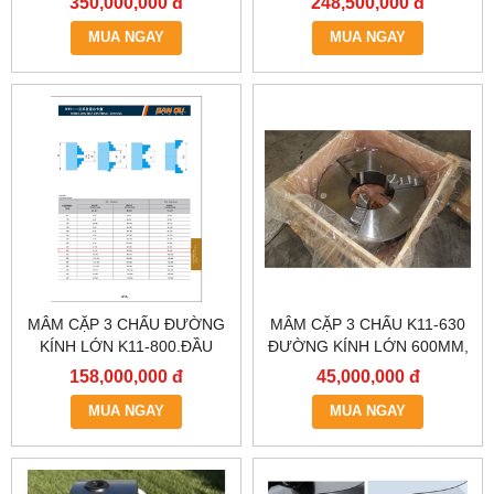
350,000,000 đ
248,500,000 đ
MUA NGAY
MUA NGAY
MÂM CẶP 3 CHẤU ĐƯỜNG
MÂM CẶP 3 CHẤU K11-630
KÍNH LỚN K11-800.ĐẦU
ĐƯỜNG KÍNH LỚN 600MM,
KẸP 8 TẤC
630MM,ĐẦU KẸP 3 CHẤU 6
158,000,000 đ
45,000,000 đ
TẤC 3, LATO MÁY TIỆN 3
MUA NGAY
MUA NGAY
CHẤU.