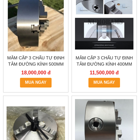
MÂM CẶP 3 CHẤU TỰ ĐỊNH
MÂM CẶP 3 CHẤU TỰ ĐỊNH
TÂM ĐƯỜNG KÍNH 500MM
TÂM ĐƯỜNG KÍNH 400MM
K11-500,MÂM CẶP 3 CHẤU
,ĐẦU KẸP 3 CHẤU 4 TẤC,
18,000,000 đ
11,500,000 đ
MÁY TIỆN,ĐẦU KẸP 3 CHẤU
LATO
5 TẤC, LATO MÁY TIỆN 3
MUA NGAY
MUA NGAY
CHẤU