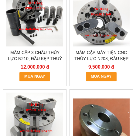
MÂM CẶP 3 CHẤU THỦY
MÂM CẶP MÁY TIỆN CNC
LỰC N210, ĐẦU KẸP THUỶ
THỦY LỰC N208, ĐẦU KẸP
LỰC MÁY TIỆN, LATO THUỶ
THUỶ LỰC MÁY TIỆN, LATO
12,000,000 đ
9,500,000 đ
LỰC, MÂM CẶP 3 CHẤU
THUỶ LỰC, MÂM CẶP 3
THỦY LỰC
MUA NGAY
CHẤU THỦY LỰC
MUA NGAY