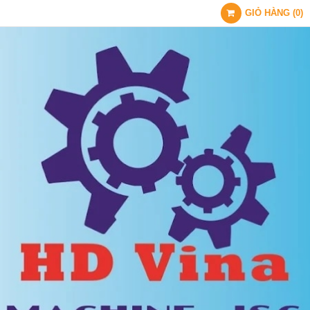
GIỎ HÀNG
(
0
)