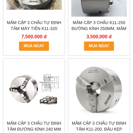
MÂM CẶP 3 CHẤU TỰ ĐỊNH
MÂM CẶP 3 CHẤU K11-250
TÂM MÁY TIỆN K11-320
ĐƯỜNG KÍNH 250MM, MÂM
ĐƯỜNG KÍNH 320MM,MÂM
CẶP TỰ ĐỊNH TÂM, ĐẦU
7,500,000 đ
3,500,000 đ
CẶP 3 CHẤU,ĐẦU KẸP 3
KẸP MÁY TIỆN 2 TẤC 5
CHẤU 3 TẤC 2, LATO MÁY
MUA NGAY
MUA NGAY
TIỆN 3 CHẤU
MÂM CẶP 3 CHẤU TỰ ĐỊNH
MÂM CẶP 3 CHẤU TỰ ĐỊNH
TÂM ĐƯỜNG KÍNH 240 MM
TÂM K11-200, ĐẦU KẸP