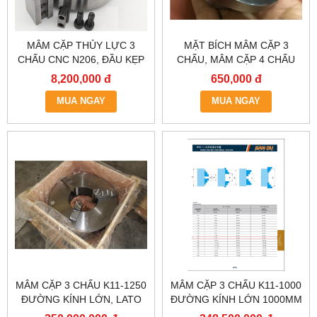
MÂM CẶP THỦY LỰC 3
MẶT BÍCH MÂM CẶP 3
CHẤU CNC N206, ĐẦU KẸP
CHẤU, MÂM CẶP 4 CHẤU
THUỶ LỰC MÁY TIỆN, LATO
80MM K11-80, K12-80
8,200,000 đ
650,000 đ
THUỶ LỰC, MÂM CẶP 3
CHẤU THỦY LỰC, MÂM
MUA NGAY
MUA NGAY
THUỶ LỰC.
MÂM CẶP 3 CHẤU K11-1250
MÂM CẶP 3 CHẤU K11-1000
ĐƯỜNG KÍNH LỚN, LATO
ĐƯỜNG KÍNH LỚN 1000MM
MÁY TIỆN 12 TẤC RƯỠI