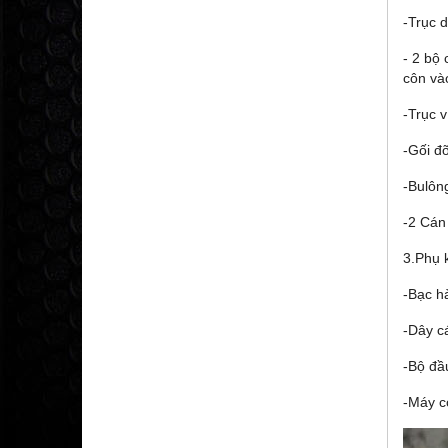
-Trục 
- 2 bộ
côn vào
-Trục 
-Gối đỡ
-Bulông
-2 Cán
3.Phụ 
-Bạc h
-Dây c
-Bộ đầ
-Máy c