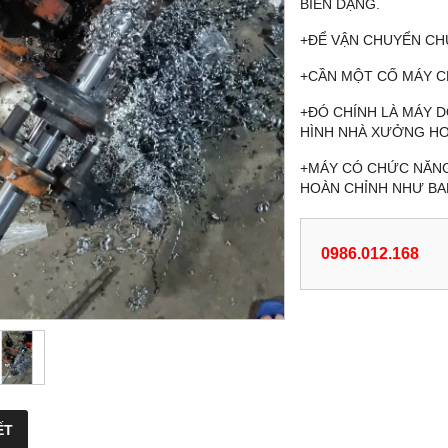
BIẾN DẠNG.
+ĐỂ VẬN CHUYỂN CH
+CẦN MỘT CỐ MÁY C
+ĐÓ CHÍNH LÀ MÁY D
HÌNH NHÀ XƯỞNG HO
+MÁY CÓ CHỨC NĂNG 
HOÀN CHỈNH NHƯ BA
0986.012.168
ẾT