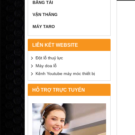
BĂNG TẢI
VẬN THĂNG
MÁY TARO
LIÊN KẾT WEBSITE
Đột lỗ thuỷ lực
Máy doa lỗ
Kênh Youtube máy móc thiết bị
HỖ TRỢ TRỰC TUYẾN