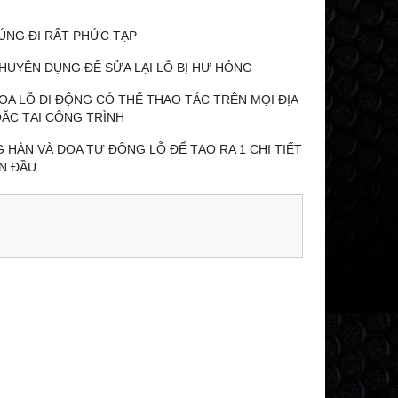
ÚNG ĐI RẤT PHỨC TẠP
HUYÊN DỤNG ĐỂ SỬA LẠI LỖ BỊ HƯ HỎNG
OA LỖ DI ĐỘNG CÓ THỂ THAO TÁC TRÊN MỌI ĐỊA
ẶC TẠI CÔNG TRÌNH
HÀN VÀ DOA TỰ ĐỘNG LỖ ĐỂ TẠO RA 1 CHI TIẾT
N ĐẦU.