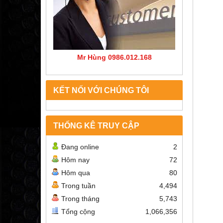
Mr Hùng 0986.012.168
KẾT NỐI VỚI CHÚNG TÔI
THỐNG KÊ TRUY CẬP
Đang online
2
Hôm nay
72
Hôm qua
80
Trong tuần
4,494
Trong tháng
5,743
Tổng cộng
1,066,356