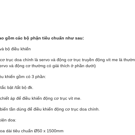
ao gồm các bộ phận tiêu chuẩn như sau:
và bộ điều khiển
cơ trục doa chính là servo và động cơ trục truyền động vít me là thườn
ervo và động cơ thường có giải thích ở phần dưới)
iều khiển gồm có 3 phần:
ắc bật /tắt bộ đk.
hiết áp để điều khiển động cơ trục vít me.
biến tần dùng để điều khiển động cơ trục doa chính.
kiện doa:
doa dài tiêu chuẩn Ø50 x 1500mm