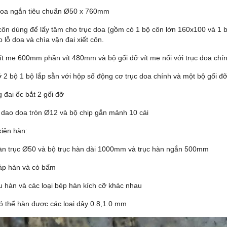
doa ngắn tiêu chuẩn Ø50 x 760mm
 côn dùng để lấy tâm cho trục doa (gồm có 1 bộ côn lớn 160x100 và 1 
 lỗ doa và chìa vặn đai xiết côn.
vít me 600mm phần vít 480mm và bộ gối đỡ vít me nối với trục doa chín
 2 bộ 1 bộ lắp sẵn với hộp số động cơ trục doa chính và một bộ gối đỡ
 đai ốc bắt 2 gối đỡ
 dao doa tròn Ø12 và bộ chip gắn mảnh 10 cái
kiện hàn:
àn trục Ø50 và bộ trục hàn dài 1000mm và trục hàn ngắn 500mm
áp hàn và cò bấm
u hàn và các loại bép hàn kích cỡ khác nhau
ó thể hàn được các loại dây 0.8,1.0 mm