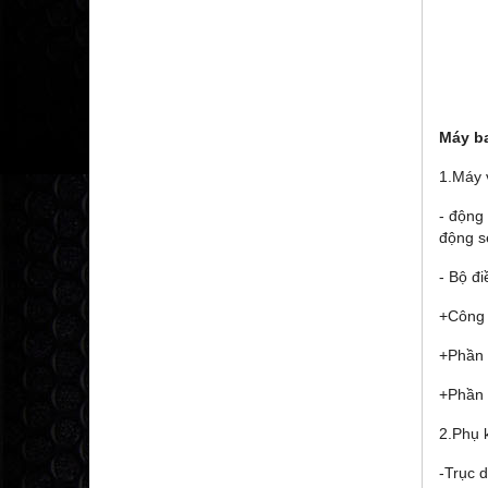
Máy b
1.Máy 
- động 
động s
- Bộ đ
+Công t
+Phần c
+Phần 
2.Phụ 
-Trục 