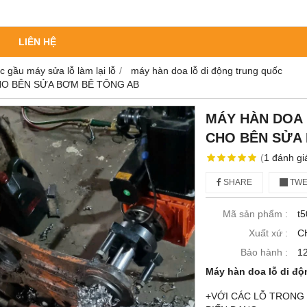
LIÊN HỆ
c gầu máy sửa lỗ làm lại lỗ
máy hàn doa lỗ di động trung quốc
HO BÊN SỬA BƠM BÊ TÔNG AB
MÁY HÀN DOA 
CHO BÊN SỬA
(
1
đánh gi
SHARE
TWE
Mã sản phẩm :
t
Xuất xứ :
C
Bảo hành :
1
Máy hàn doa lỗ di độn
+VỚI CÁC LỖ TRONG 