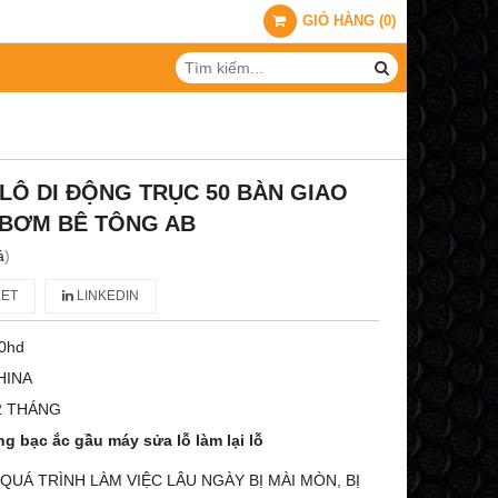
GIỎ HÀNG
(
0
)
LÔ DI ĐỘNG TRỤC 50 BÀN GIAO
 BƠM BÊ TÔNG AB
á
)
ET
LINKEDIN
50hd
HINA
2 THÁNG
g bạc ắc gầu máy sửa lỗ làm lại lỗ
QUÁ TRÌNH LÀM VIỆC LÂU NGÀY BỊ MÀI MÒN, BỊ