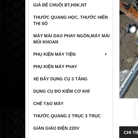
GIÁ ĐỂ CHUÔI BT,HSK,NT
THƯỚC QUANG HỌC, THƯỚC HIỂN
THỊ SỐ
MÁY MÀI DAO PHAY NGÓN,MÁY MÀI
MŨI KHOAN
PHỤ KIỆN MÁY TIỆN
PHỤ KIỆN MÁY PHAY
XE ĐẨY DỤNG CỤ 3 TẦNG
DỤNG CỤ ĐO KIỂM CƠ KHÍ
CHẾ TẠO MÁY
THƯỚC QUANG 2 TRỤC 3 TRỤC
GIÀN GIÁO ĐIỆN 220V
CHI TI