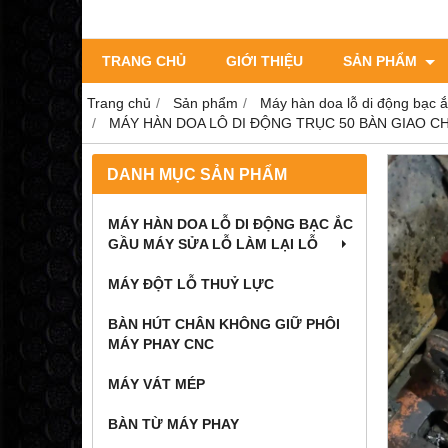
TRANG CHỦ
GIỚI THIỆU
SẢN PHẨM
Trang chủ
Sản phẩm
Máy hàn doa lỗ di động bạc ắ
MÁY HÀN DOA LÔ DI ĐỘNG TRỤC 50 BÀN GIAO C
DANH MỤC SẢN PHẨM
MÁY HÀN DOA LỖ DI ĐỘNG BẠC ẮC
GẦU MÁY SỬA LỖ LÀM LẠI LỖ
MÁY ĐỘT LỖ THUỶ LỰC
BÀN HÚT CHÂN KHÔNG GIỮ PHÔI
MÁY PHAY CNC
MÁY VÁT MÉP
BÀN TỪ MÁY PHAY