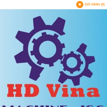
GIỎ HÀNG
(
0
)