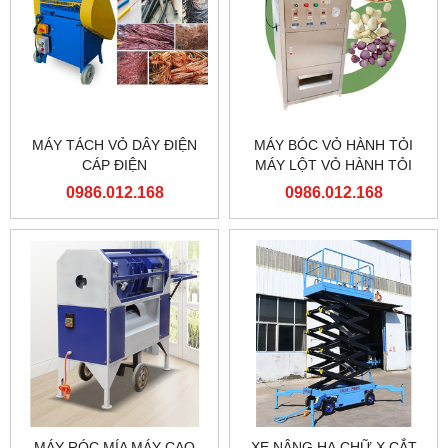
MÁY TÁCH VỎ DÂY ĐIỆN
MÁY BÓC VỎ HÀNH TỎI
CÁP ĐIỆN
MÁY LỘT VỎ HÀNH TỎI
0986.012.168
0986.012.168
MÁY RÓC MÍA MÁY CẠO
XE NÂNG HẠ CHỮ X CẮT