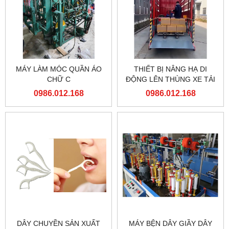
MÁY LÀM MÓC QUẦN ÁO
THIẾT BỊ NÂNG HẠ DI
CHỮ C
ĐỘNG LÊN THÙNG XE TẢI
0986.012.168
0986.012.168
DÂY CHUYỀN SẢN XUẤT
MÁY BỆN DÂY GIẦY DÂY