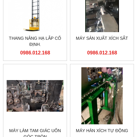
THANG NÂNG HẠ LẮP CỐ
MÁY SẢN XUẤT XÍCH SẮT
ĐỊNH.
0986.012.168
0986.012.168
MÁY LÀM TAM GIÁC UỐN
MÁY HÀN XÍCH TỰ ĐỘNG
GÓC TRÒN