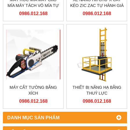
MÍA MÁY TÁCH VỎ MÍA TỰ
KÉO ZIC ZAC TỰ HÀNH GIÁ
ĐỘNG
RẺ
0986.012.168
0986.012.168
MÁY CẮT TƯỜNG BẰNG
THIẾT BỊ NÂNG HẠ BẰNG
XÍCH
THUỶ LỰC
0986.012.168
0986.012.168
DANH MỤC SẢN PHẨM