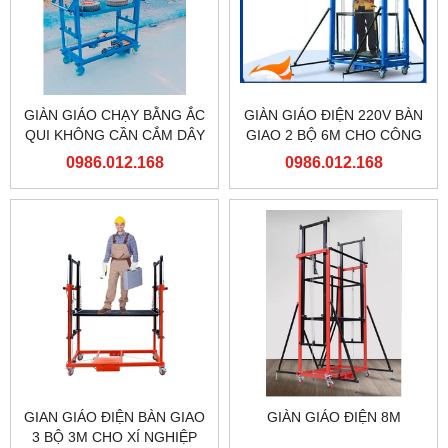
GIÀN GIÁO CHẠY BẰNG ẮC
GIÀN GIÁO ĐIỆN 220V BÀN
QUI KHÔNG CẦN CẮM DÂY
GIAO 2 BỘ 6M CHO CÔNG
ĐIỆN
TY TNHH MỘT THÀNH VIÊN
0986.012.168
0986.012.168
ĐÓNG TÀU HẠ LONG
GIAN GIÁO ĐIỆN BÀN GIAO
GIÀN GIÁO ĐIỆN 8M
3 BỘ 3M CHO XÍ NGHIỆP