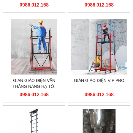
ĐẦU MÁY HÀ NỘI TỔNG
0986.012.168
0986.012.168
CÔNG TY ĐƯỜNG SẮT
VIỆT NAM
GIÀN GIÁO ĐIỆN VẬN
GIÀN GIÁO ĐIỆN VIP PRO
THĂNG NÂNG HẠ TỜI
HÀNG
0986.012.168
0986.012.168