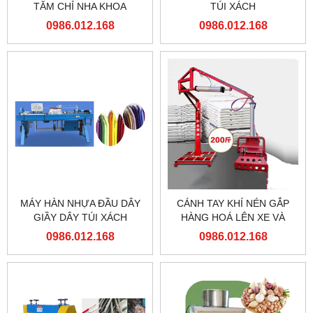
TĂM CHỈ NHA KHOA
TÚI XÁCH
0986.012.168
0986.012.168
MÁY HÀN NHỰA ĐẦU DÂY
CÁNH TAY KHÍ NÉN GẮP
GIẦY DÂY TÚI XÁCH
HÀNG HOÁ LÊN XE VÀ
PALLET
0986.012.168
0986.012.168