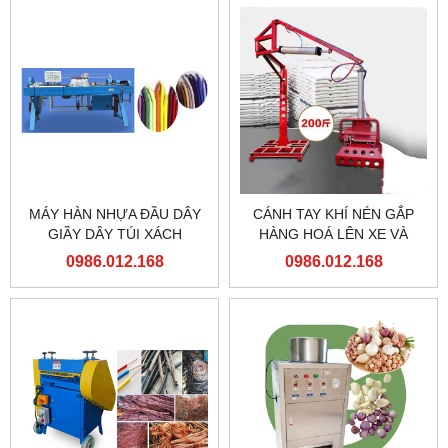
MÁY HÀN NHỰA ĐẦU DÂY
CÁNH TAY KHÍ NÉN GẮP
GIẦY DÂY TÚI XÁCH
HÀNG HOÁ LÊN XE VÀ
PALLET
0986.012.168
0986.012.168