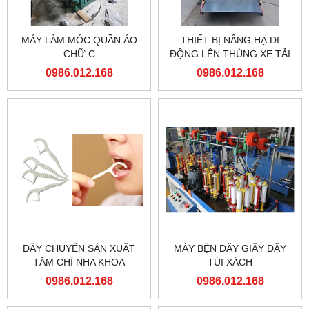
MÁY LÀM MÓC QUẦN ÁO
THIẾT BỊ NÂNG HẠ DI
CHỮ C
ĐỘNG LÊN THÙNG XE TẢI
0986.012.168
0986.012.168
DÂY CHUYỀN SẢN XUẤT
MÁY BỆN DÂY GIẦY DÂY
TĂM CHỈ NHA KHOA
TÚI XÁCH
0986.012.168
0986.012.168