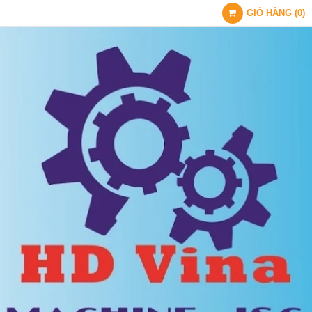
GIỎ HÀNG
(
0
)