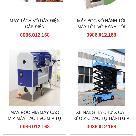
MÁY TÁCH VỎ DÂY ĐIỆN
MÁY BÓC VỎ HÀNH TỎI
CÁP ĐIỆN
MÁY LỘT VỎ HÀNH TỎI
0986.012.168
0986.012.168
MÁY RÓC MÍA MÁY CẠO
XE NÂNG HẠ CHỮ X CẮT
MÍA MÁY TÁCH VỎ MÍA TỰ
KÉO ZIC ZAC TỰ HÀNH GIÁ
ĐỘNG
RẺ
0986.012.168
0986.012.168