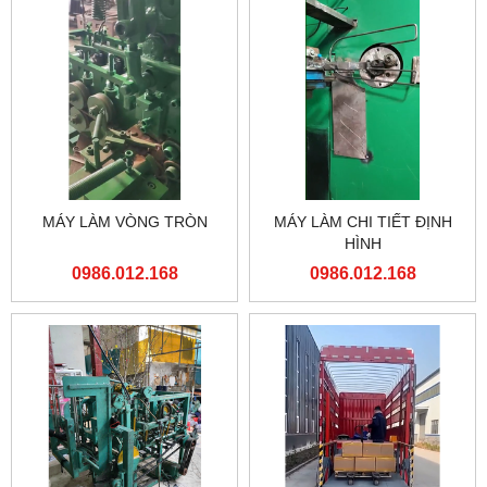
MÁY LÀM VÒNG TRÒN
MÁY LÀM CHI TIẾT ĐỊNH
HÌNH
0986.012.168
0986.012.168