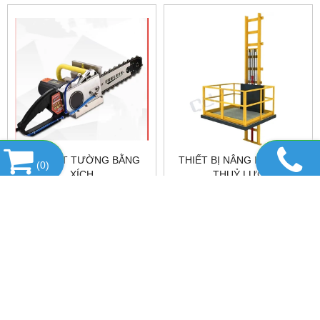
MÁY CẮT TƯỜNG BẰNG
THIẾT BỊ NÂNG HẠ BẰNG
(
0
)
XÍCH
THUỶ LỰC
0986.012.168
0986.012.168
DANH MỤC SẢN PHẨM
LIÊN KẾT WEBSITE
HỖ TRỢ TRỰC TUYẾN