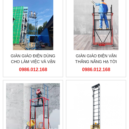
GIÀN GIÁO ĐIỆN DÙNG
GIÀN GIÁO ĐIỆN VẬN
CHO LÀM VIỆC VÀ VẬN
THĂNG NÂNG HẠ TỜI
CHUYỂN TRÊN CAO
HÀNG
0986.012.168
0986.012.168