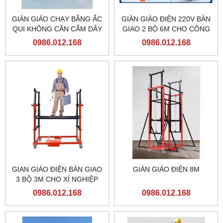
GIÀN GIÁO CHẠY BẰNG ẮC
GIÀN GIÁO ĐIỆN 220V BÀN
QUI KHÔNG CẦN CẮM DÂY
GIAO 2 BỘ 6M CHO CÔNG
ĐIỆN
TY TNHH MỘT THÀNH VIÊN
0986.012.168
0986.012.168
ĐÓNG TÀU HẠ LONG
GIAN GIÁO ĐIỆN BÀN GIAO
GIÀN GIÁO ĐIỆN 8M
3 BỘ 3M CHO XÍ NGHIỆP
ĐẦU MÁY HÀ NỘI TỔNG
0986.012.168
0986.012.168
CÔNG TY ĐƯỜNG SẮT
VIỆT NAM