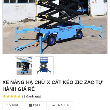
XE NÂNG HẠ CHỮ X CẮT KÉO ZIC ZAC TỰ
HÀNH GIÁ RẺ
(
1
đánh giá
)
SHARE
TWEET
LINKEDIN