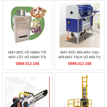
MÁY BÓC VỎ HÀNH TỎI
MÁY RÓC MÍA MÁY CẠO
MÁY LỘT VỎ HÀNH TỎI
MÍA MÁY TÁCH VỎ MÍA TỰ
ĐỘNG
0986.012.168
0986.012.168