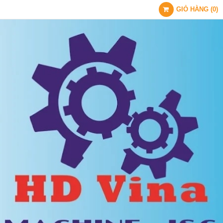
GIỎ HÀNG
(
0
)