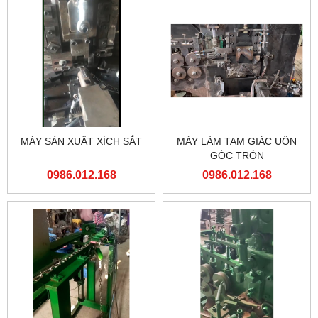
MÁY SẢN XUẤT XÍCH SẮT
MÁY LÀM TAM GIÁC UỐN
GÓC TRÒN
0986.012.168
0986.012.168