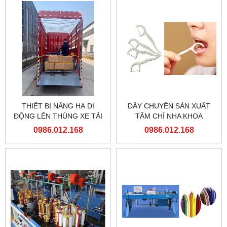
THIẾT BỊ NÂNG HẠ DI
DÂY CHUYỀN SẢN XUẤT
ĐỘNG LÊN THÙNG XE TẢI
TĂM CHỈ NHA KHOA
0986.012.168
0986.012.168