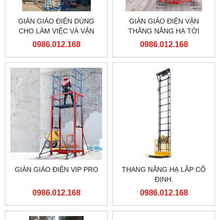
GIÀN GIÁO ĐIỆN DÙNG
GIÀN GIÁO ĐIỆN VẬN
CHO LÀM VIỆC VÀ VẬN
THĂNG NÂNG HẠ TỜI
CHUYỂN TRÊN CAO
HÀNG
0986.012.168
0986.012.168
GIÀN GIÁO ĐIỆN VIP PRO
THANG NÂNG HẠ LẮP CỐ
ĐỊNH.
0986.012.168
0986.012.168