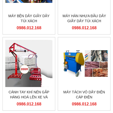
MÁY BỆN DÂY GIẦY DÂY
MÁY HÀN NHỰA ĐẦU DÂY
TÚI XÁCH
GIẦY DÂY TÚI XÁCH
0986.012.168
0986.012.168
CÁNH TAY KHÍ NÉN GẮP
MÁY TÁCH VỎ DÂY ĐIỆN
HÀNG HOÁ LÊN XE VÀ
CÁP ĐIỆN
PALLET
0986.012.168
0986.012.168