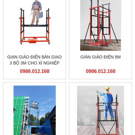
GIAN GIÁO ĐIỆN BÀN GIAO
GIÀN GIÁO ĐIỆN 8M
3 BỘ 3M CHO XÍ NGHIỆP
ĐẦU MÁY HÀ NỘI TỔNG
0986.012.168
0986.012.168
CÔNG TY ĐƯỜNG SẮT
VIỆT NAM