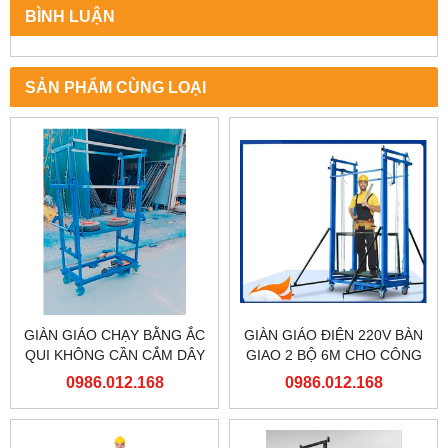
BÌNH LUẬN
SẢN PHẨM CÙNG LOẠI
GIÀN GIÁO CHẠY BẰNG ẮC
GIÀN GIÁO ĐIỆN 220V BÀN
QUI KHÔNG CẦN CẮM DÂY
GIAO 2 BỘ 6M CHO CÔNG
ĐIỆN
TY TNHH MỘT THÀNH VIÊN
0986.012.168
0986.012.168
ĐÓNG TÀU HẠ LONG