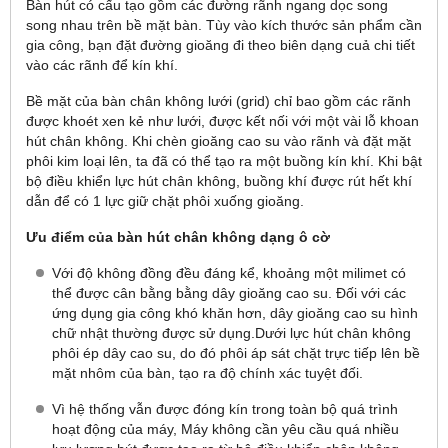
Bàn hút có cấu tạo gồm các đường rãnh ngang dọc song
song nhau trên bề mặt bàn. Tùy vào kích thước sản phẩm cần
gia công, bạn đặt đường gioăng đi theo biên dạng cuả chi tiết
vào các rãnh để kín khí.
Bề mặt của bàn chân không lưới (grid) chỉ bao gồm các rãnh
được khoét xen kẻ như lưới, được kết nối với một vài lỗ khoan
hút chân không. Khi chèn gioăng cao su vào rãnh và đặt mặt
phôi kim loại lên, ta đã có thể tạo ra một buồng kín khí. Khi bật
bộ điều khiển lực hút chân không, buồng khí được rút hết khí
dẫn để có 1 lực giữ chặt phôi xuống gioăng.
Ưu điểm của bàn hút chân không dạng ô cờ
Với độ không đồng đều đáng kể, khoảng một milimet có
thể được cân bằng bằng dây gioăng cao su. Đối với các
ứng dụng gia công khó khăn hơn, dây gioăng cao su hình
chữ nhật thường được sử dụng.Dưới lực hút chân không
phôi ép dây cao su, do đó phôi áp sát chặt trực tiếp lên bề
mặt nhôm của bàn, tạo ra độ chính xác tuyệt đối.
Vì hệ thống vẫn được đóng kín trong toàn bộ quá trình
hoạt động của máy, Máy không cần yêu cầu quá nhiều