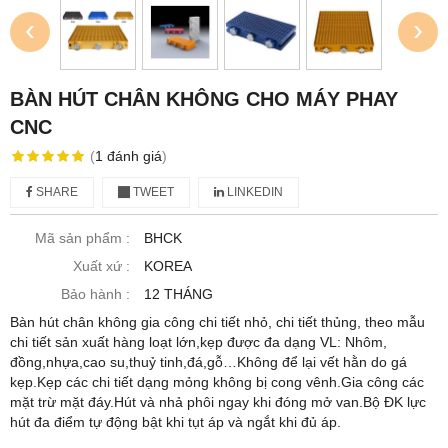
‹
›
BÀN HÚT CHÂN KHÔNG CHO MÁY PHAY
CNC
(
1
đánh giá
)
SHARE
TWEET
LINKEDIN
Mã sản phẩm :
BHCK
Xuất xứ :
KOREA
Bảo hành :
12 THÁNG
Bàn hút chân không gia công chi tiết nhỏ, chi tiết thủng, theo mẫu
chi tiết sản xuất hàng loạt lớn,kẹp được đa dạng VL: Nhôm,
đồng,nhựa,cao su,thuỷ tinh,đá,gỗ…Không để lại vết hằn do gá
kẹp.Kẹp các chi tiết dạng mỏng không bị cong vênh.Gia công các
mặt trừ mặt đáy.Hút và nhả phôi ngay khi đóng mở van.Bộ ĐK lực
hút đa điểm tự động bật khi tụt áp và ngắt khi đủ áp.