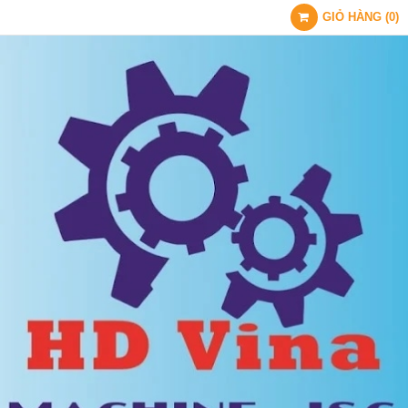
GIỎ HÀNG
(
0
)