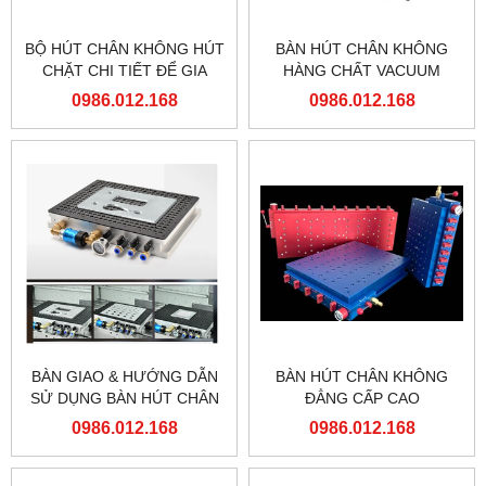
BỘ HÚT CHÂN KHÔNG HÚT
BÀN HÚT CHÂN KHÔNG
CHẶT CHI TIẾT ĐỂ GIA
HÀNG CHẤT VACUUM
CÔNG
CHUCK
0986.012.168
0986.012.168
BÀN GIAO & HƯỚNG DẪN
BÀN HÚT CHÂN KHÔNG
SỬ DỤNG BÀN HÚT CHÂN
ĐẲNG CẤP CAO
KHÔNG LỖ TRÒN GIA
0986.012.168
0986.012.168
CÔNG CHI TIẾT NHỎ VÀ
THỦNG TẠI VĨNH PHÚC