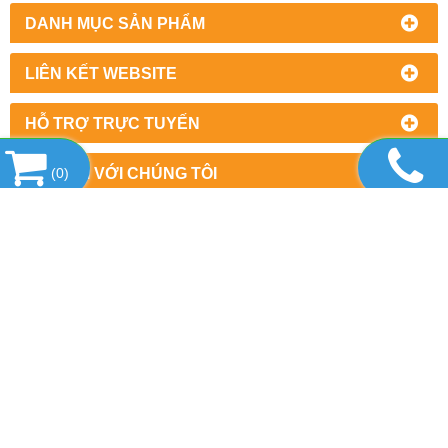
DANH MỤC SẢN PHẨM
LIÊN KẾT WEBSITE
HỖ TRỢ TRỰC TUYẾN
KẾT NỐI VỚI CHÚNG TÔI
(
0
)
THỐNG KÊ TRUY CẬP
CÔNG TY CỔ PHẦN MÁY VÀ THIẾT BỊ HD VIỆT NAM
Địa chỉ: số 71 Hàng Buồm, Phường Hàng Buồm, Quận Hoàn Ki
Mr Hùng: 0986.012.168 (Alo & Zalo)
Email:
info@hdvietnamjsc.com.vn
Website:www.thietbicokhihd.com.vn/ www.hdvietnamjsc.com.v