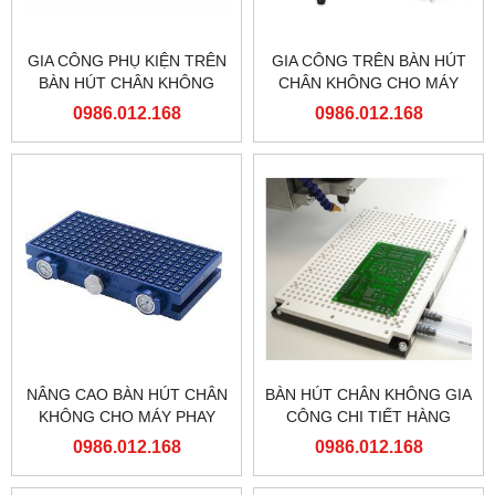
GIA CÔNG PHỤ KIỆN TRÊN
GIA CÔNG TRÊN BÀN HÚT
BÀN HÚT CHÂN KHÔNG
CHÂN KHÔNG CHO MÁY
CHO MÁY PHAY CNC
PHAY CNC
0986.012.168
0986.012.168
NÂNG CAO BÀN HÚT CHÂN
BÀN HÚT CHÂN KHÔNG GIA
KHÔNG CHO MÁY PHAY
CÔNG CHI TIẾT HÀNG
CNC
LOẠT LỚN
0986.012.168
0986.012.168