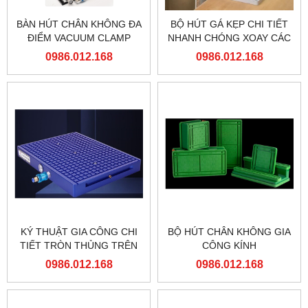
BÀN HÚT CHÂN KHÔNG ĐA
BỘ HÚT GÁ KẸP CHI TIẾT
ĐIỂM VACUUM CLAMP
NHANH CHÓNG XOAY CÁC
GÓC ĐỂ GIA CÔNG
0986.012.168
0986.012.168
KÝ THUẬT GIA CÔNG CHI
BỘ HÚT CHÂN KHÔNG GIA
TIẾT TRÒN THỦNG TRÊN
CÔNG KÍNH
BÁN HÚT Ô CỜ HÌNH
0986.012.168
0986.012.168
VUÔNG