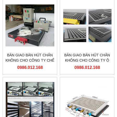
BÀN GIAO BÀN HÚT CHÂN
BÀN GIAO BÀN HÚT CHÂN
KHÔNG CHO CÔNG TY CHẾ
KHÔNG CHO CÔNG TY Ô
TẠO MÁY AN BÌNH HẢI
TÔ HYUNDAI
0986.012.168
0986.012.168
PHÒNG