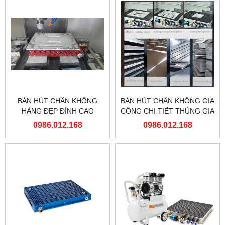
BÀN HÚT CHÂN KHÔNG
BÀN HÚT CHÂN KHÔNG GIA
HÀNG ĐẸP ĐỈNH CAO
CÔNG CHI TIẾT THỦNG GIA
CÔNG ĐA NĂNG CHO MÁY
0986.012.168
0986.012.168
PHAY CNC