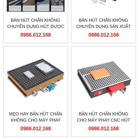
BÀN HÚT CHÂN KHÔNG
BÀN HÚT CHÂN KHÔNG
CHUYÊN DỤNG HÚT ĐƯỢC
CHUYÊN DỤNG SẢN XUẤT
CHI TIẾT NHỎ VÀ GIA
HÀNG LOẠT LỚN
0986.012.168
0986.012.168
CÔNG THỦNG HÀNG LOẠT
MẸO HAY BÀN HÚT CHÂN
BÀN HÚT CHÂN KHÔNG
KHÔNG CHO MÁY PHAY
CHO MÁY PHAY CNC HÚT
CNC VACUUM CHUCK.
MỌI LOẠI VẬT LIỆU
0986.012.168
0986.012.168