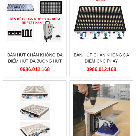
BÀN HÚT CHÂN KHÔNG ĐA
BÀN HÚT CHÂN KHÔNG ĐA
ĐIỂM HÚT ĐA BUỒNG HÚT
ĐIỂM CNC PHAY
CHIA NHIỀU KHOẢNG HÚT
0986.012.168
0986.012.168