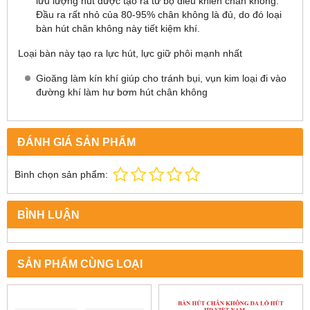
lưu lượng hút được tạo ra từ bộ điều khiển chân không.
Đầu ra rất nhỏ của 80-95% chân không là đủ, do đó loại
bàn hút chân không này tiết kiệm khí.
Loại bàn này tạo ra lực hút, lực giữ phôi mạnh nhất
Gioăng làm kín khí giúp cho tránh bụi, vụn kim loại đi vào
đường khí làm hư bơm hút chân không
ĐÁNH GIÁ SẢN PHẨM
Bình chọn sản phẩm:
BÌNH LUẬN
SẢN PHẨM CÙNG LOẠI