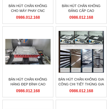
BÀN HÚT CHÂN KHÔNG
BÀN HÚT CHÂN KHÔNG
CHO MÁY PHAY CNC
ĐẲNG CẤP CAO
0986.012.168
0986.012.168
BÀN HÚT CHÂN KHÔNG
BÀN HÚT CHÂN KHÔNG GIA
HÀNG ĐẸP ĐỈNH CAO
CÔNG CHI TIẾT THỦNG GIA
CÔNG ĐA NĂNG CHO MÁY
0986.012.168
0986.012.168
PHAY CNC