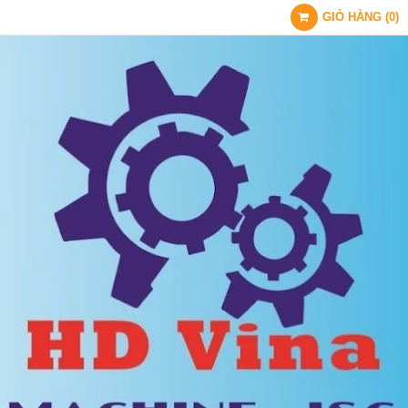
GIỎ HÀNG
(
0
)