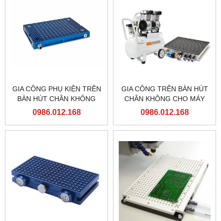
GIA CÔNG PHỤ KIỆN TRÊN
GIA CÔNG TRÊN BÀN HÚT
BÀN HÚT CHÂN KHÔNG
CHÂN KHÔNG CHO MÁY
CHO MÁY PHAY CNC
PHAY CNC
0986.012.168
0986.012.168