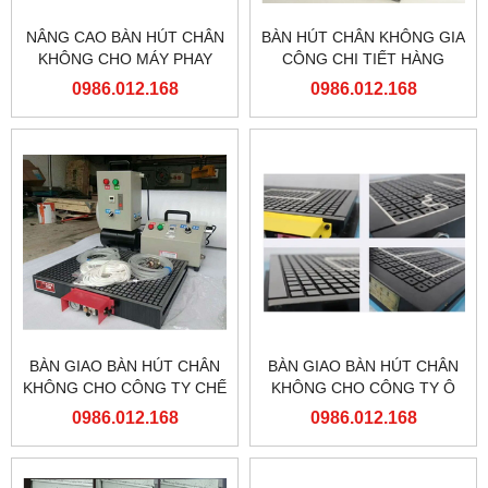
NÂNG CAO BÀN HÚT CHÂN
BÀN HÚT CHÂN KHÔNG GIA
KHÔNG CHO MÁY PHAY
CÔNG CHI TIẾT HÀNG
CNC
LOẠT LỚN
0986.012.168
0986.012.168
BÀN GIAO BÀN HÚT CHÂN
BÀN GIAO BÀN HÚT CHÂN
KHÔNG CHO CÔNG TY CHẾ
KHÔNG CHO CÔNG TY Ô
TẠO MÁY AN BÌNH HẢI
TÔ HYUNDAI
0986.012.168
0986.012.168
PHÒNG