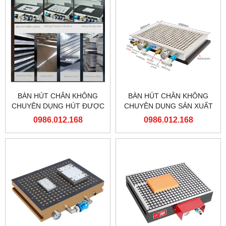
BÀN HÚT CHÂN KHÔNG
BÀN HÚT CHÂN KHÔNG
CHUYÊN DỤNG HÚT ĐƯỢC
CHUYÊN DỤNG SẢN XUẤT
CHI TIẾT NHỎ VÀ GIA
HÀNG LOẠT LỚN
0986.012.168
0986.012.168
CÔNG THỦNG HÀNG LOẠT