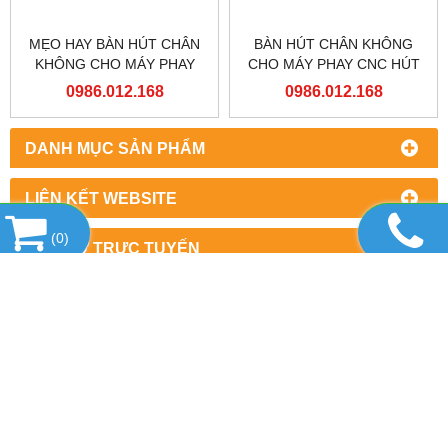
MẸO HAY BÀN HÚT CHÂN
BÀN HÚT CHÂN KHÔNG
KHÔNG CHO MÁY PHAY
CHO MÁY PHAY CNC HÚT
CNC VACUUM CHUCK.
MỌI LOẠI VẬT LIỆU
0986.012.168
0986.012.168
DANH MỤC SẢN PHẨM
LIÊN KẾT WEBSITE
(
0
)
HỖ TRỢ TRỰC TUYẾN
KẾT NỐI VỚI CHÚNG TÔI
THỐNG KÊ TRUY CẬP
CÔNG TY CỔ PHẦN MÁY VÀ THIẾT BỊ HD VIỆT NAM
Địa chỉ: số 71 Hàng Buồm, Phường Hàng Buồm, Quận Hoàn Ki
Mr Hùng: 0986.012.168 (Alo & Zalo)