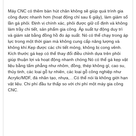
Máy CNC có thêm bàn hút chân không sẽ giúp quá trình gia
công được nhanh hơn (hoạt động chỉ sau 6 giây), làm giảm số
lần gá phôi. Định vị chính xác, phôi được giữ cố định và không
làm trầy chi tiết, sản phẩm gia công. Áp suất tự động duy trì
và giám sát bằng đồng hồ đo áp suất. Nó có thể chạy trong áp
lực trong một thời gian mà không cung cấp năng lượng và
không khí.Kẹp được các chi tiết mỏng, không bị cong vênh.
Kích thước gá kẹp có thể thay đổi điều chỉnh dựa trên phôi
giúp thuận lợi và hoạt động nhanh chóng.Nó có thể gá kẹp vật
liệu bằng tấm phẳng như nhôm, đồng, thép không gỉ, cao su,
thủy tinh, các loại gỗ tự nhiên, các loại gỗ công nghiệp như
Acrylic/MDF, đá nhân tạo, nhựa,…Có thể nói là không giới hạn
vật liệu. Chi phí đầu tư thấp so với chi phí một máy gia công
CNC.