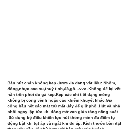
Bàn hút chân không kẹp được đa dạng vật liệu: Nhôm,
đồng,nhựa,cao su,thuỷ tinh,đá,gỗ…vvv .Không để lại vết
hằn trên phôi do gá kẹp.Kẹp các chi tiết dạng mỏng
không bị cong vênh hoặc các khiếm khuyết khác.Gia
công hầu hết các mặt trừ mặt đáy để giữ phôi.Hút và nhả
phôi ngay lập tức khi đóng mở van giúp tăng năng suất
.Sử dụng bộ điều khiển lực hút thông minh đa điểm tự
động bật khi tụt áp và ngắt khi đủ áp. Kích thước bàn đặt