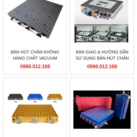
BÀN HÚT CHÂN KHÔNG
BÀN GIAO & HƯỚNG DẪN
HÀNG CHẤT VACUUM
SỬ DỤNG BÀN HÚT CHÂN
CHUCK
KHÔNG LỖ TRÒN GIA
0986.012.168
0986.012.168
CÔNG CHI TIẾT NHỎ VÀ
THỦNG TẠI VĨNH PHÚC