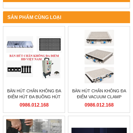
SẢN PHẨM CÙNG LOẠI
BÀN HÚT CHÂN KHÔNG ĐA
BÀN HÚT CHÂN KHÔNG ĐA
ĐIỂM HÚT ĐA BUỒNG HÚT
ĐIỂM VACUUM CLAMP
CHIA NHIỀU KHOẢNG HÚT
0986.012.168
0986.012.168