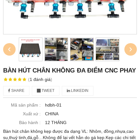
‹
›
BÀN HÚT CHÂN KHÔNG ĐA ĐIỂM CNC PHAY
(
1
đánh giá
)
SHARE
TWEET
LINKEDIN
Mã sản phẩm :
hdbh-01
Xuất xứ :
CHINA
Bảo hành :
12 THÁNG
Bàn hút chân không kẹp được đa dạng VL: Nhôm, đồng,nhựa,cao
su,thuỷ tinh,đá,gỗ…Không để lại vết hằn do gá kẹp.Kẹp các chi tiết