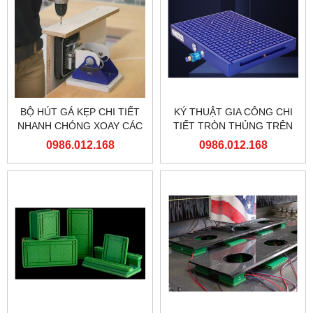
BỘ HÚT GÁ KẸP CHI TIẾT
KÝ THUẬT GIA CÔNG CHI
NHANH CHÓNG XOAY CÁC
TIẾT TRÒN THỦNG TRÊN
GÓC ĐỂ GIA CÔNG
BÁN HÚT Ô CỜ HÌNH
0986.012.168
0986.012.168
VUÔNG