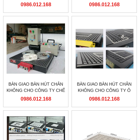
CNC
LOẠT LỚN
0986.012.168
0986.012.168
BÀN GIAO BÀN HÚT CHÂN
BÀN GIAO BÀN HÚT CHÂN
KHÔNG CHO CÔNG TY CHẾ
KHÔNG CHO CÔNG TY Ô
TẠO MÁY AN BÌNH HẢI
TÔ HYUNDAI
0986.012.168
0986.012.168
PHÒNG