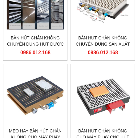
BÀN HÚT CHÂN KHÔNG
BÀN HÚT CHÂN KHÔNG
CHUYÊN DỤNG HÚT ĐƯỢC
CHUYÊN DỤNG SẢN XUẤT
CHI TIẾT NHỎ VÀ GIA
HÀNG LOẠT LỚN
0986.012.168
0986.012.168
CÔNG THỦNG HÀNG LOẠT
MẸO HAY BÀN HÚT CHÂN
BÀN HÚT CHÂN KHÔNG
KHÔNG CHO MÁY PHAY
CHO MÁY PHAY CNC HÚT