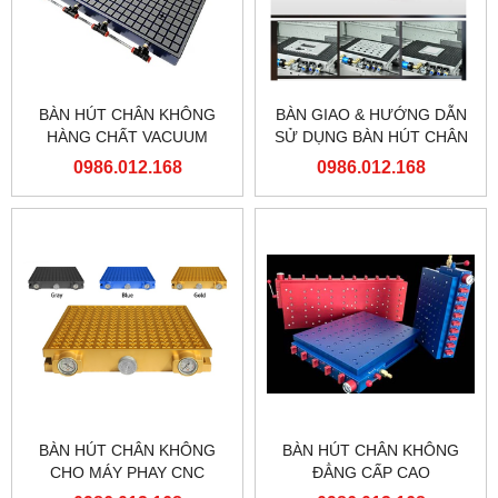
BÀN HÚT CHÂN KHÔNG
BÀN GIAO & HƯỚNG DẪN
HÀNG CHẤT VACUUM
SỬ DỤNG BÀN HÚT CHÂN
CHUCK
KHÔNG LỖ TRÒN GIA
0986.012.168
0986.012.168
CÔNG CHI TIẾT NHỎ VÀ
THỦNG TẠI VĨNH PHÚC
BÀN HÚT CHÂN KHÔNG
BÀN HÚT CHÂN KHÔNG
CHO MÁY PHAY CNC
ĐẲNG CẤP CAO