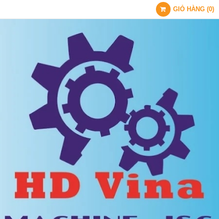
GIỎ HÀNG
(
0
)