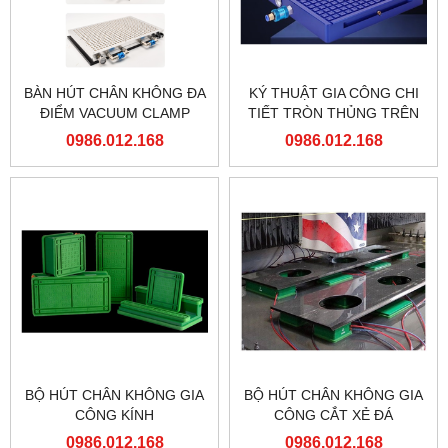
BÀN HÚT CHÂN KHÔNG ĐA
KÝ THUẬT GIA CÔNG CHI
ĐIỂM VACUUM CLAMP
TIẾT TRÒN THỦNG TRÊN
BÁN HÚT Ô CỜ HÌNH
0986.012.168
0986.012.168
VUÔNG
BỘ HÚT CHÂN KHÔNG GIA
BỘ HÚT CHÂN KHÔNG GIA
CÔNG KÍNH
CÔNG CẮT XẺ ĐÁ
0986.012.168
0986.012.168