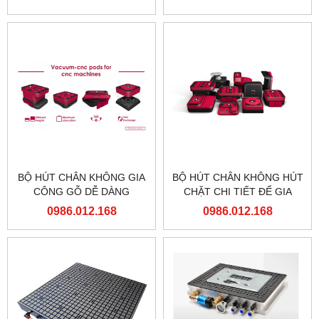
BỘ HÚT CHÂN KHÔNG GIA
BỘ HÚT CHÂN KHÔNG HÚT
CÔNG GỖ DỄ DÀNG
CHẶT CHI TIẾT ĐỂ GIA
NHANH CHÓNG
CÔNG
0986.012.168
0986.012.168