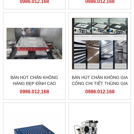
0986.012.168
0986.012.168
BÀN HÚT CHÂN KHÔNG
BÀN HÚT CHÂN KHÔNG GIA
HÀNG ĐẸP ĐỈNH CAO
CÔNG CHI TIẾT THỦNG GIA
CÔNG ĐA NĂNG CHO MÁY
0986.012.168
0986.012.168
PHAY CNC