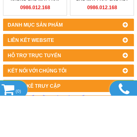
CNC VACUUM CHUCK.
MỌI LOẠI VẬT LIỆU
0986.012.168
0986.012.168
DANH MỤC SẢN PHẨM
LIÊN KẾT WEBSITE
HỖ TRỢ TRỰC TUYẾN
KẾT NỐI VỚI CHÚNG TÔI
THỐNG KÊ TRUY CẬP
(
0
)
CÔNG TY CỔ PHẦN MÁY VÀ THIẾT BỊ HD VIỆT NAM
Địa chỉ: số 71 Hàng Buồm, Phường Hàng Buồm, Quận Hoàn Ki
Mr Hùng: 0986.012.168 (Alo & Zalo)
Email:
info@hdvietnamjsc.com.vn