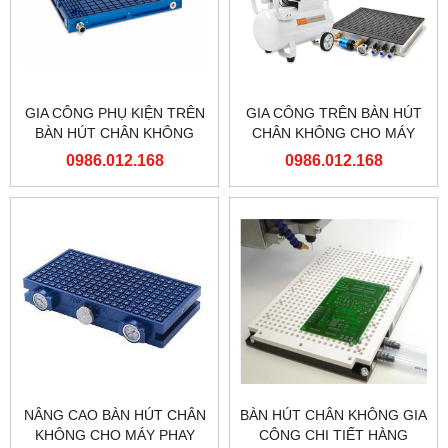
GIA CÔNG PHỤ KIỆN TRÊN
GIA CÔNG TRÊN BÀN HÚT
BÀN HÚT CHÂN KHÔNG
CHÂN KHÔNG CHO MÁY
CHO MÁY PHAY CNC
PHAY CNC
0986.012.168
0986.012.168
NÂNG CAO BÀN HÚT CHÂN
BÀN HÚT CHÂN KHÔNG GIA
KHÔNG CHO MÁY PHAY
CÔNG CHI TIẾT HÀNG