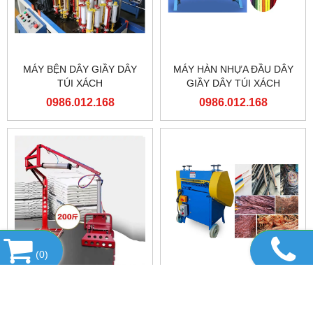
MÁY BỆN DÂY GIẦY DÂY
MÁY HÀN NHỰA ĐẦU DÂY
TÚI XÁCH
GIẦY DÂY TÚI XÁCH
0986.012.168
0986.012.168
(
0
)
CÁNH TAY KHÍ NÉN GẮP
MÁY TÁCH VỎ DÂY ĐIỆN
HÀNG HOÁ LÊN XE VÀ
CÁP ĐIỆN
PALLET