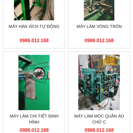
MÁY HÀN XÍCH TỰ ĐỘNG
MÁY LÀM VÒNG TRÒN
0986.012.168
0986.012.168
MÁY LÀM CHI TIẾT ĐỊNH
MÁY LÀM MÓC QUẦN ÁO
HÌNH
CHỮ C
0986.012.168
0986.012.168