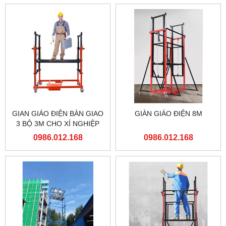
GIAN GIÁO ĐIỆN BÀN GIAO
GIÀN GIÁO ĐIỆN 8M
3 BỘ 3M CHO XÍ NGHIỆP
ĐẦU MÁY HÀ NỘI TỔNG
0986.012.168
0986.012.168
CÔNG TY ĐƯỜNG SẮT
VIỆT NAM