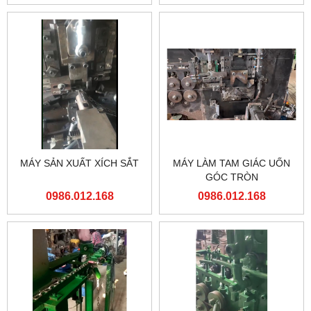
MÁY SẢN XUẤT XÍCH SẮT
MÁY LÀM TAM GIÁC UỐN
GÓC TRÒN
0986.012.168
0986.012.168