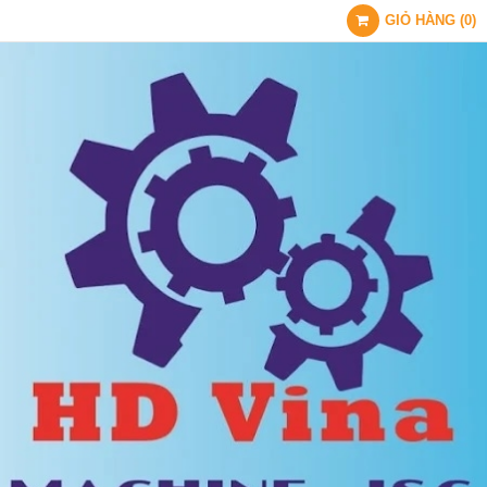
GIỎ HÀNG
(
0
)