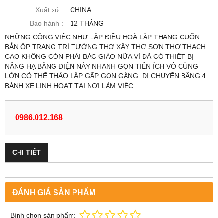
Xuất xứ :
CHINA
Bảo hành :
12 THÁNG
NHỮNG CÔNG VIỆC NHƯ LẮP ĐIỀU HOÀ LẮP THANG CUỐN
BẮN ỐP TRANG TRÍ TƯỜNG THỢ XÂY THỢ SƠN THỢ THẠCH
CAO KHÔNG CÒN PHẢI BÁC GIÁO NỮA VÌ ĐÃ CÓ THIẾT BỊ
NÂNG HẠ BẰNG ĐIỆN NÀY NHANH GỌN TIÊN ÍCH VÔ CÙNG
LỚN.CÓ THỂ THÁO LẮP GẤP GON GÀNG. DI CHUYỂN BẰNG 4
BÁNH XE LINH HOẠT TẠI NƠI LÀM VIỆC.
0986.012.168
CHI TIẾT
ĐÁNH GIÁ SẢN PHẨM
Bình chọn sản phẩm: