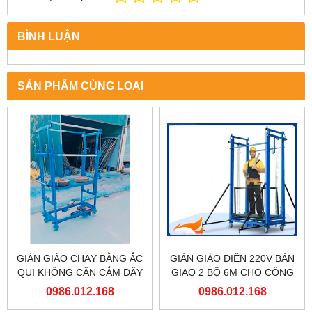
BÌNH LUẬN
SẢN PHẨM CÙNG LOẠI
GIÀN GIÁO CHẠY BẰNG ẮC
GIÀN GIÁO ĐIỆN 220V BÀN
QUI KHÔNG CẦN CẮM DÂY
GIAO 2 BỘ 6M CHO CÔNG
ĐIỆN
TY TNHH MỘT THÀNH VIÊN
0986.012.168
0986.012.168
ĐÓNG TÀU HẠ LONG