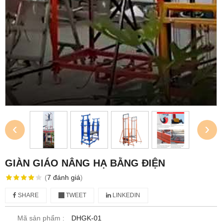
‹
›
GIÀN GIÁO NÂNG HẠ BẰNG ĐIỆN
(
7
đánh giá
)
SHARE
TWEET
LINKEDIN
Mã sản phẩm :
DHGK-01