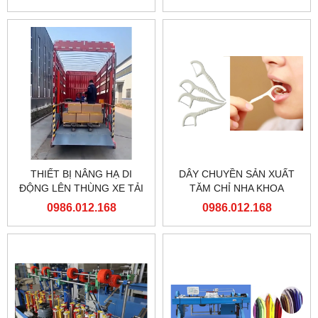
THIẾT BỊ NÂNG HẠ DI
DÂY CHUYỀN SẢN XUẤT
ĐỘNG LÊN THÙNG XE TẢI
TĂM CHỈ NHA KHOA
0986.012.168
0986.012.168