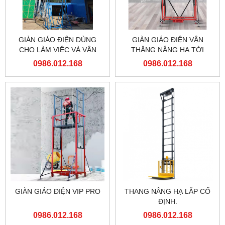
GIÀN GIÁO ĐIỆN DÙNG
GIÀN GIÁO ĐIỆN VẬN
CHO LÀM VIỆC VÀ VẬN
THĂNG NÂNG HẠ TỜI
CHUYỂN TRÊN CAO
HÀNG
0986.012.168
0986.012.168
GIÀN GIÁO ĐIỆN VIP PRO
THANG NÂNG HẠ LẮP CỐ
ĐỊNH.
0986.012.168
0986.012.168