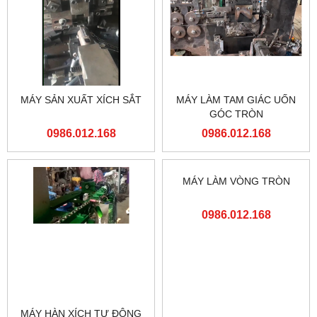
MÁY SẢN XUẤT XÍCH SẮT
MÁY LÀM TAM GIÁC UỐN
GÓC TRÒN
0986.012.168
0986.012.168
MÁY HÀN XÍCH TỰ ĐỘNG
MÁY LÀM VÒNG TRÒN