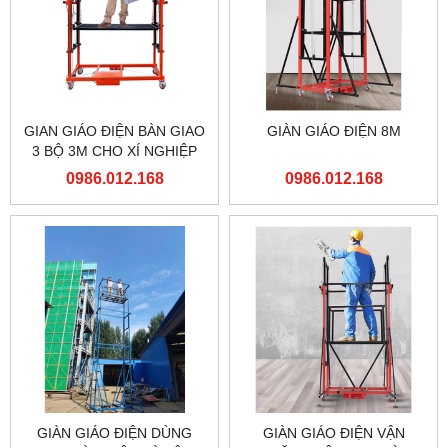
GIAN GIÁO ĐIỆN BÀN GIAO
GIÀN GIÁO ĐIỆN 8M
3 BỘ 3M CHO XÍ NGHIỆP
ĐẦU MÁY HÀ NỘI TỔNG
0986.012.168
0986.012.168
CÔNG TY ĐƯỜNG SẮT
VIỆT NAM
GIÀN GIÁO ĐIỆN DÙNG
GIÀN GIÁO ĐIỆN VẬN