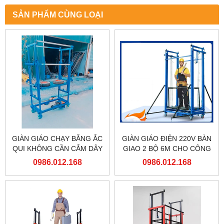
SẢN PHẨM CÙNG LOẠI
GIÀN GIÁO CHẠY BẰNG ẮC
GIÀN GIÁO ĐIỆN 220V BÀN
QUI KHÔNG CẦN CẮM DÂY
GIAO 2 BỘ 6M CHO CÔNG
ĐIỆN
TY TNHH MỘT THÀNH VIÊN
0986.012.168
0986.012.168
ĐÓNG TÀU HẠ LONG