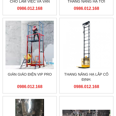
CHO LÀM VIỆC VÀ VẬN
THĂNG NÂNG HẠ TỜI
CHUYỂN TRÊN CAO
HÀNG
0986.012.168
0986.012.168
GIÀN GIÁO ĐIỆN VIP PRO
THANG NÂNG HẠ LẮP CỐ
ĐỊNH.
0986.012.168
0986.012.168