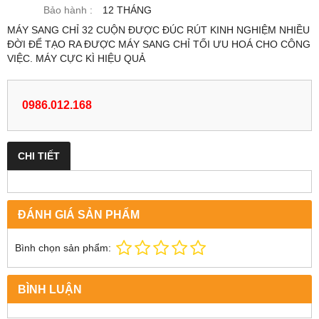
Bảo hành :
12 THÁNG
MÁY SANG CHỈ 32 CUỘN ĐƯỢC ĐÚC RÚT KINH NGHIỆM NHIỀU
ĐỜI ĐỂ TẠO RA ĐƯỢC MÁY SANG CHỈ TỐI ƯU HOÁ CHO CÔNG
VIỆC. MÁY CỰC KÌ HIỆU QUẢ
0986.012.168
CHI TIẾT
ĐÁNH GIÁ SẢN PHẨM
Bình chọn sản phẩm:
BÌNH LUẬN