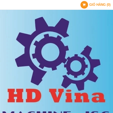
GIỎ HÀNG
(
0
)