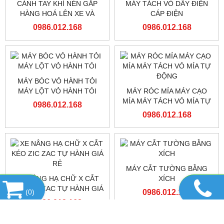
0986.012.168
0986.012.168
MÁY BỆN DÂY GIẦY DÂY
MÁY HÀN NHỰA ĐẦU DÂY
TÚI XÁCH
GIẦY DÂY TÚI XÁCH
0986.012.168
0986.012.168
CÁNH TAY KHÍ NÉN GẮP
MÁY TÁCH VỎ DÂY ĐIỆN
HÀNG HOÁ LÊN XE VÀ
CÁP ĐIỆN
PALLET
0986.012.168
0986.012.168
MÁY BÓC VỎ HÀNH TỎI
MÁY LỘT VỎ HÀNH TỎI
MÁY RÓC MÍA MÁY CẠO
(
0
)
MÍA MÁY TÁCH VỎ MÍA TỰ
0986.012.168
ĐỘNG
0986.012.168