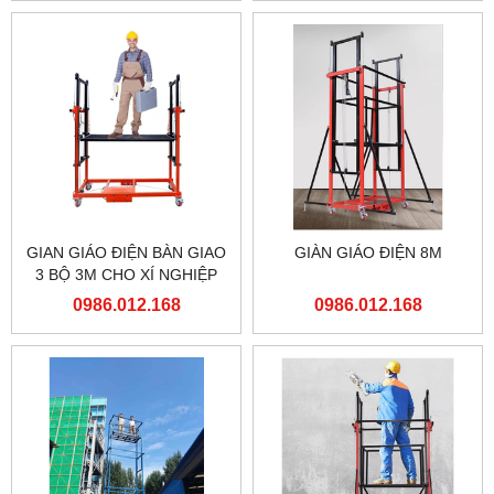
GIAN GIÁO ĐIỆN BÀN GIAO
GIÀN GIÁO ĐIỆN 8M
3 BỘ 3M CHO XÍ NGHIỆP
ĐẦU MÁY HÀ NỘI TỔNG
0986.012.168
0986.012.168
CÔNG TY ĐƯỜNG SẮT
VIỆT NAM