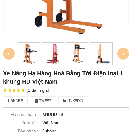
‹
›
Xe Nâng Hạ Hàng Hoá Bằng Tời Điện loại 1
khung HD Việt Nam
(
1
đánh giá
)
SHARE
TWEET
LINKEDIN
Mã sản phẩm :
XNĐHD-28
Xuất xứ :
Việt Nam
Bảo hành :
6 tháng