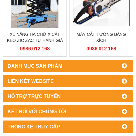
XE NÂNG HẠ CHỮ X CẮT
MÁY CẮT TƯỜNG BẰNG
KÉO ZIC ZAC TỰ HÀNH GIÁ
XÍCH
RẺ
0986.012.168
0986.012.168
DANH MỤC SẢN PHẨM
LIÊN KẾT WEBSITE
HỖ TRỢ TRỰC TUYẾN
KẾT NỐI VỚI CHÚNG TÔI
THỐNG KÊ TRUY CẬP