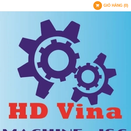
GIỎ HÀNG
(
0
)