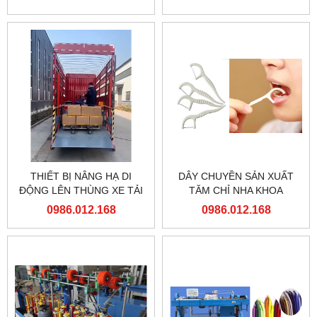
THIẾT BỊ NÂNG HẠ DI
DÂY CHUYỀN SẢN XUẤT
ĐỘNG LÊN THÙNG XE TẢI
TĂM CHỈ NHA KHOA
0986.012.168
0986.012.168