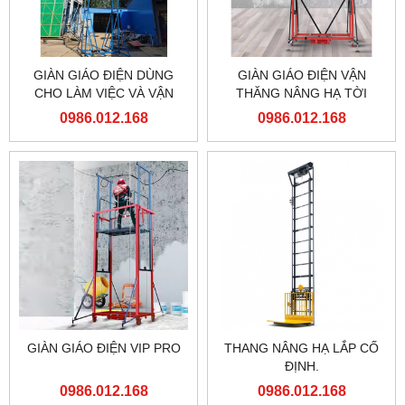
GIÀN GIÁO ĐIỆN DÙNG
GIÀN GIÁO ĐIỆN VẬN
CHO LÀM VIỆC VÀ VẬN
THĂNG NÂNG HẠ TỜI
CHUYỂN TRÊN CAO
HÀNG
0986.012.168
0986.012.168
GIÀN GIÁO ĐIỆN VIP PRO
THANG NÂNG HẠ LẮP CỐ
ĐỊNH.
0986.012.168
0986.012.168