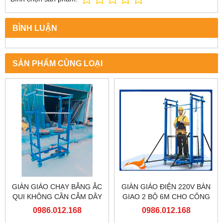
BÌNH LUẬN
SẢN PHẨM CÙNG LOẠI
GIÀN GIÁO CHẠY BẰNG ẮC
GIÀN GIÁO ĐIỆN 220V BÀN
QUI KHÔNG CẦN CẮM DÂY
GIAO 2 BỘ 6M CHO CÔNG
ĐIỆN
TY TNHH MỘT THÀNH VIÊN
0986.012.168
0986.012.168
ĐÓNG TÀU HẠ LONG