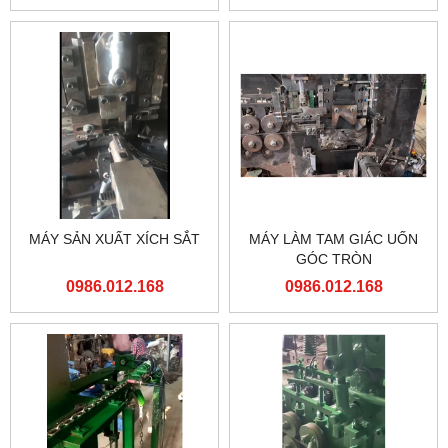
MÁY SẢN XUẤT XÍCH SẮT
MÁY LÀM TAM GIÁC UỐN
GÓC TRÒN
0986.012.168
0986.012.168