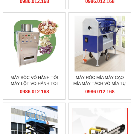
0986.012.168
0986.012.168
MÁY BÓC VỎ HÀNH TỎI
MÁY RÓC MÍA MÁY CẠO
MÁY LỘT VỎ HÀNH TỎI
MÍA MÁY TÁCH VỎ MÍA TỰ
ĐỘNG
0986.012.168
0986.012.168