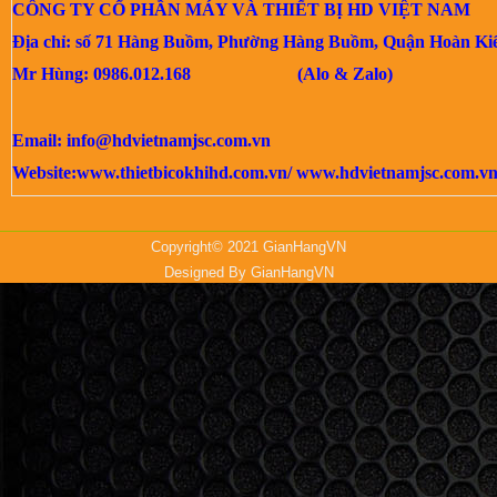
CÔNG TY CỔ PHẦN MÁY VÀ THIẾT BỊ HD VIỆT NAM
Địa chỉ: số 71 Hàng Buồm, Phường Hàng Buồm, Quận Hoàn Ki
Mr Hùng: 0986.012.168 (Alo & Zalo)
Email:
info@hdvietnamjsc.com.vn
Website:www.thietbicokhihd.com.vn/ www.hdvietnamjsc.com.v
Copyright© 2021 GianHangVN
Designed By
GianHangVN