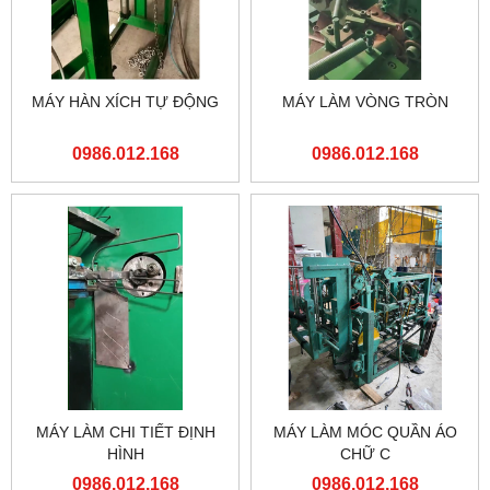
MÁY HÀN XÍCH TỰ ĐỘNG
MÁY LÀM VÒNG TRÒN
0986.012.168
0986.012.168
MÁY LÀM CHI TIẾT ĐỊNH
MÁY LÀM MÓC QUẦN ÁO
HÌNH
CHỮ C
0986.012.168
0986.012.168