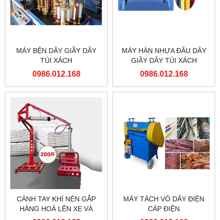
MÁY BỆN DÂY GIẦY DÂY
MÁY HÀN NHỰA ĐẦU DÂY
TÚI XÁCH
GIẦY DÂY TÚI XÁCH
0986.012.168
0986.012.168
CÁNH TAY KHÍ NÉN GẮP
MÁY TÁCH VỎ DÂY ĐIỆN
HÀNG HOÁ LÊN XE VÀ
CÁP ĐIỆN
PALLET