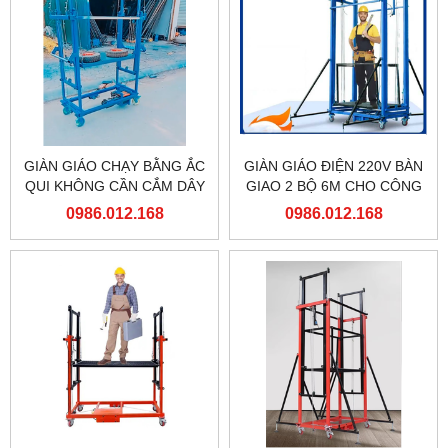
GIÀN GIÁO CHẠY BẰNG ẮC
GIÀN GIÁO ĐIỆN 220V BÀN
QUI KHÔNG CẦN CẮM DÂY
GIAO 2 BỘ 6M CHO CÔNG
ĐIỆN
TY TNHH MỘT THÀNH VIÊN
0986.012.168
0986.012.168
ĐÓNG TÀU HẠ LONG