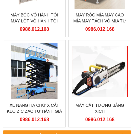
MÁY BÓC VỎ HÀNH TỎI
MÁY RÓC MÍA MÁY CẠO
MÁY LỘT VỎ HÀNH TỎI
MÍA MÁY TÁCH VỎ MÍA TỰ
ĐỘNG
0986.012.168
0986.012.168
XE NÂNG HẠ CHỮ X CẮT
MÁY CẮT TƯỜNG BẰNG
KÉO ZIC ZAC TỰ HÀNH GIÁ
XÍCH
RẺ
0986.012.168
0986.012.168