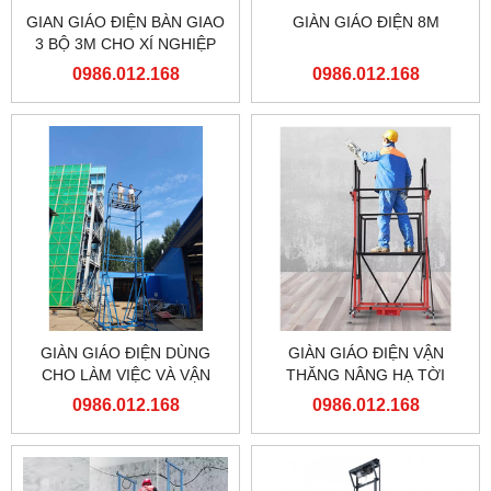
GIAN GIÁO ĐIỆN BÀN GIAO
GIÀN GIÁO ĐIỆN 8M
3 BỘ 3M CHO XÍ NGHIỆP
ĐẦU MÁY HÀ NỘI TỔNG
0986.012.168
0986.012.168
CÔNG TY ĐƯỜNG SẮT
VIỆT NAM
GIÀN GIÁO ĐIỆN DÙNG
GIÀN GIÁO ĐIỆN VẬN
CHO LÀM VIỆC VÀ VẬN
THĂNG NÂNG HẠ TỜI
CHUYỂN TRÊN CAO
HÀNG
0986.012.168
0986.012.168