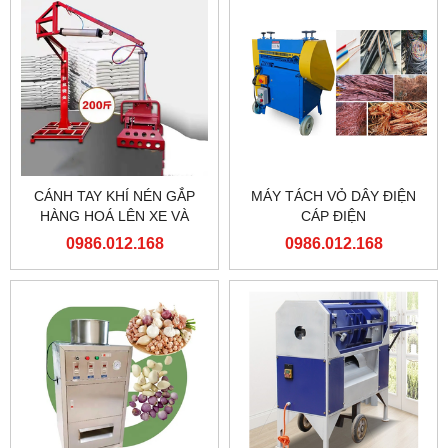
CÁNH TAY KHÍ NÉN GẮP
MÁY TÁCH VỎ DÂY ĐIỆN
HÀNG HOÁ LÊN XE VÀ
CÁP ĐIỆN
PALLET
0986.012.168
0986.012.168