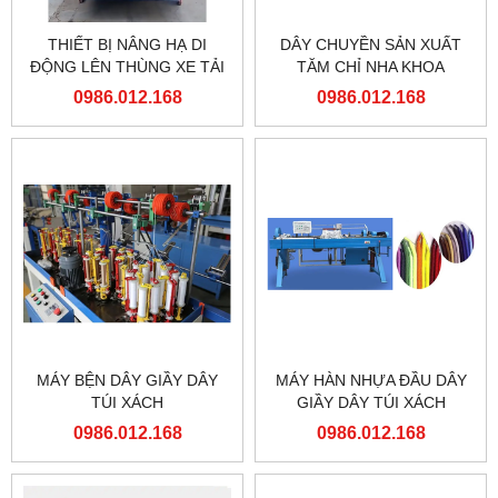
THIẾT BỊ NÂNG HẠ DI
DÂY CHUYỀN SẢN XUẤT
ĐỘNG LÊN THÙNG XE TẢI
TĂM CHỈ NHA KHOA
0986.012.168
0986.012.168
MÁY BỆN DÂY GIẦY DÂY
MÁY HÀN NHỰA ĐẦU DÂY
TÚI XÁCH
GIẦY DÂY TÚI XÁCH
0986.012.168
0986.012.168