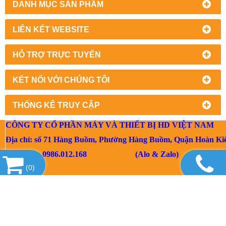
DANH MỤC SẢN PHẨM
LIÊN KẾT WEBSITE
HỖ TRỢ TRỰC TUYẾN
KẾT NỐI VỚI CHÚNG TÔI
THỐNG KÊ TRUY CẬP
CÔNG TY CỔ PHẦN MÁY VÀ THIẾT BỊ HD VIỆT NAM
Địa chỉ: số 71 Hàng Buồm, Phường Hàng Buồm, Quận Hoàn Ki
Mr Hùng: 0986.012.168 (Alo & Zalo)
(
0
)
Email:
info@hdvietnamjsc.com.vn
Website:www.thietbicokhihd.com.vn/ www.hdvietnamjsc.com.v