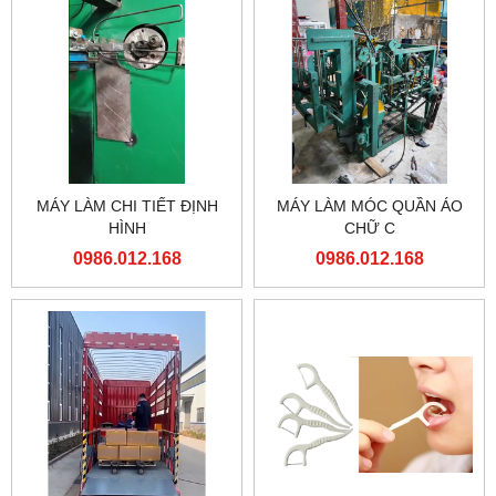
MÁY LÀM CHI TIẾT ĐỊNH
MÁY LÀM MÓC QUẦN ÁO
HÌNH
CHỮ C
0986.012.168
0986.012.168