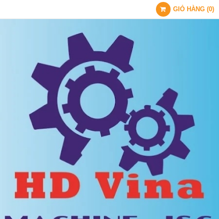
GIỎ HÀNG
(
0
)