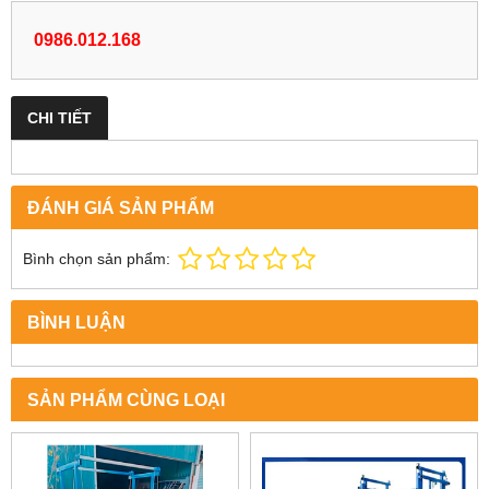
0986.012.168
CHI TIẾT
ĐÁNH GIÁ SẢN PHẨM
Bình chọn sản phẩm:
BÌNH LUẬN
SẢN PHẨM CÙNG LOẠI